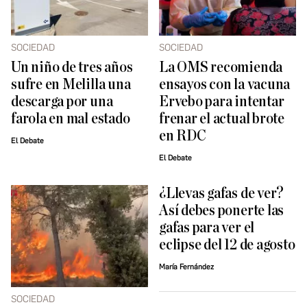
SOCIEDAD
SOCIEDAD
Un niño de tres años
La OMS recomienda
sufre en Melilla una
ensayos con la vacuna
descarga por una
Ervebo para intentar
farola en mal estado
frenar el actual brote
en RDC
El Debate
El Debate
¿Llevas gafas de ver?
Así debes ponerte las
gafas para ver el
eclipse del 12 de agosto
María Fernández
SOCIEDAD