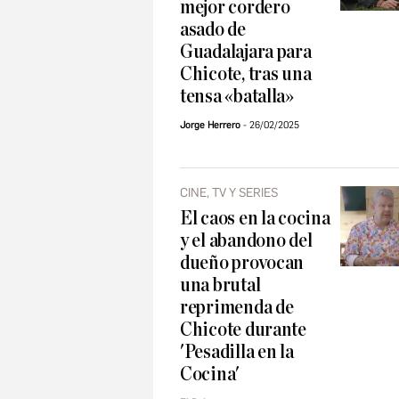
mejor cordero
asado de
Guadalajara para
Chicote, tras una
tensa «batalla»
Jorge Herrero
26/02/2025
CINE, TV Y SERIES
El caos en la cocina
y el abandono del
dueño provocan
una brutal
reprimenda de
Chicote durante
'Pesadilla en la
Cocina'