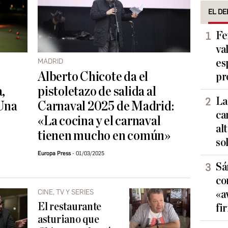
EL DE
Fe
va
MADRID
es
Alberto Chicote da el
pr
a,
pistoletazo de salida al
La
«Una
Carnaval 2025 de Madrid:
ca
«La cocina y el carnaval
al
tienen mucho en común»
so
Europa Press
01/03/2025
Sá
co
CINE, TV Y SERIES
«a
El restaurante
fi
asturiano que