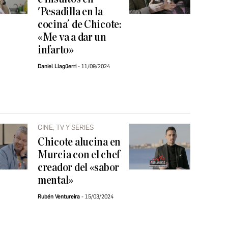
'Pesadilla en la
cocina´ de Chicote:
«Me va a dar un
infarto»
Daniel Llagüerri
11/09/2024
CINE, TV Y SERIES
Chicote alucina en
Murcia con el chef
creador del «sabor
mental»
Rubén Ventureira
15/03/2024