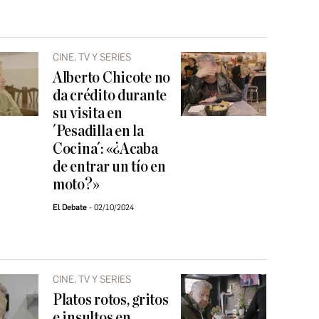
CINE, TV Y SERIES
Alberto Chicote no
da crédito durante
su visita en
´Pesadilla en la
Cocina´: «¿Acaba
de entrar un tío en
moto?»
El Debate
02/10/2024
CINE, TV Y SERIES
Platos rotos, gritos
e insultos en