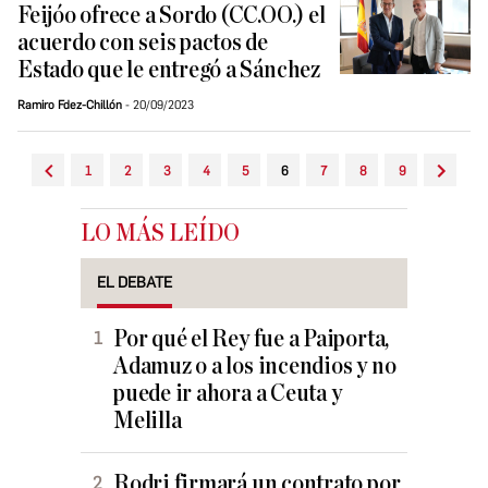
Feijóo ofrece a Sordo (CC.OO.) el
acuerdo con seis pactos de
Estado que le entregó a Sánchez
Ramiro Fdez-Chillón
20/09/2023
1
2
3
4
5
6
7
8
9
LO MÁS LEÍDO
EL DEBATE
Por qué el Rey fue a Paiporta,
Adamuz o a los incendios y no
puede ir ahora a Ceuta y
Melilla
Rodri firmará un contrato por