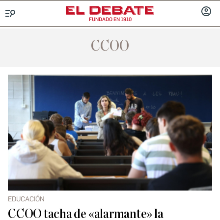
FUNDADO EN 1910
Menú
INICIA
SESIÓ
CCOO
EDUCACIÓN
CCOO tacha de «alarmante» la