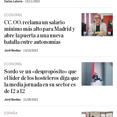
Carlos Latorre
15/11/2023
ECONOMÍA
CC. OO. reclama un salario
mínimo más alto para Madrid y
abre la puerta a una nueva
batalla entre autonomías
Jordi Benítez
13/10/2023
ECONOMÍA
Sordo ve un «despropósito» que
el líder de los hosteleros diga que
la media jornada en su sector es
de 12 a 12
Jordi Benítez
21/09/2023
ESPAÑA