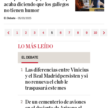
acaba diciendo que los gallegos
no tienen humor
El Debate
05/03/2025
1
2
3
4
5
6
7
8
9
10
LO MÁS LEÍDO
EL DEBATE
Las diferencias entre Vinicius
y el Real Madrid persisten y si
no renueva el club le
traspasará este mes
De un cementerio de aviones