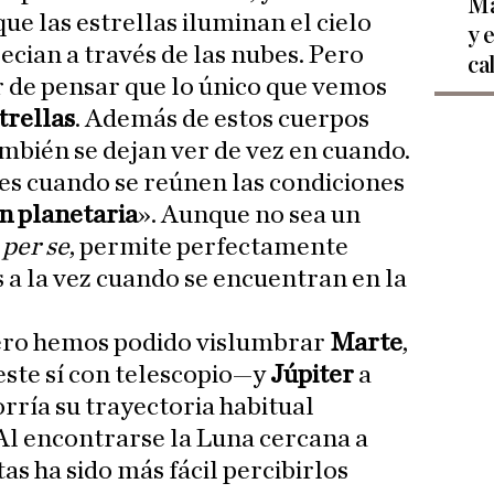
Ma
que las estrellas iluminan el cielo
y 
ecian a través de las nubes. Pero
ca
 de pensar que lo único que vemos
trellas
. Además de estos cuerpos
mbién se dejan ver de vez en cuando.
s cuando se reúnen las condiciones
n planetaria
». Aunque no sea un
o
per se
, permite perfectamente
 a la vez cuando se encuentran en la
ero hemos podido vislumbrar
Marte
,
ste sí con telescopio—y
Júpiter
a
rría su trayectoria habitual
 Al encontrarse la Luna cercana a
as ha sido más fácil percibirlos