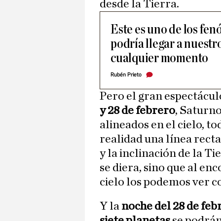
desde la Tierra.
Este es uno de los fe
podría llegar a nuestr
cualquier momento
Rubén Prieto
Pero el gran espectáculo
y 28 de febrero
, Saturno
alineados en el cielo, to
realidad una línea recta
y la inclinación de la Ti
se diera, sino que al en
cielo los podemos ver co
Y la
noche del 28 de feb
siete planetas
se podrán 