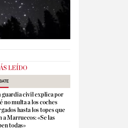
ÁS LEÍDO
BATE
 guardia civil explica por
é no multa a los coches
rgados hasta los topes que
n a Marruecos: «Se las
ben todas»