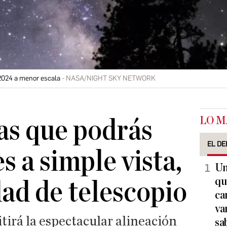
 2024 a menor escala
NASA/NIGHT SKY NETWORK
LO M
as que podrás
EL DE
s a simple vista,
Un
qu
dad de telescopio
ca
va
irá la espectacular alineación
sa