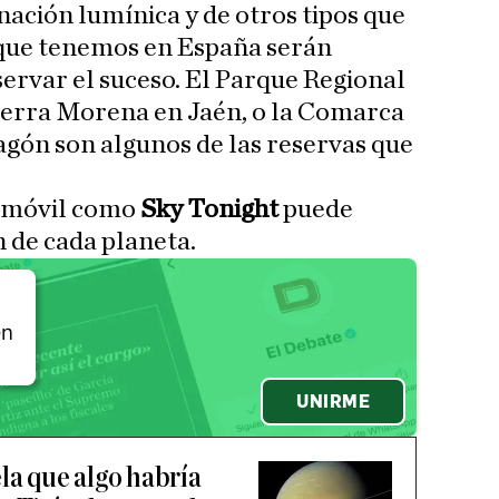
ación lumínica y de otros tipos que
—que tenemos en España serán
ervar el suceso. El Parque Regional
Sierra Morena en Jaén, o la Comarca
gón son algunos de las reservas que
e móvil como
Sky Tonight
puede
ón de cada planeta.
én
UNIRME
la que algo habría