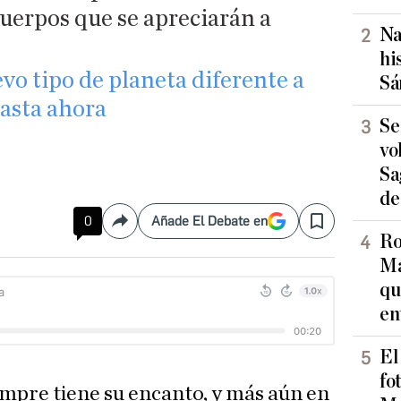
cuerpos que se apreciarán a
Na
hi
vo tipo de planeta diferente a
Sá
hasta ahora
Se
vo
Sa
de
0
Añade El Debate en
Compartir
Save
Ro
Ma
qu
en
El
fo
empre tiene su encanto, y más aún en