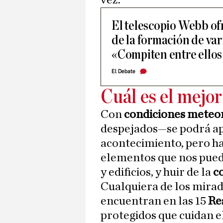
vez.
El telescopio Webb ofr
de la formación de var
«Compiten entre ellos
El Debate
Cuál es el mejor
Con
condiciones meteo
despejados—se podrá apr
acontecimiento, pero h
elementos que nos pueda
y edificios, y huir de la
co
Cualquiera de los mira
encuentran en las 15
Re
protegidos que cuidan e