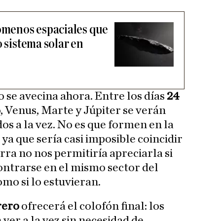
nómenos espaciales que
o sistema solar en
 se avecina ahora. Entre los días
24
, Venus, Marte y Júpiter se verán
dos a la vez. No es que formen en la
 ya que sería casi imposible coincidir
erra no nos permitiría apreciarla si
contrarse en el mismo sector del
mo si lo estuvieran.
rero
ofrecerá el colofón final: los
ver a la vez sin necesidad de