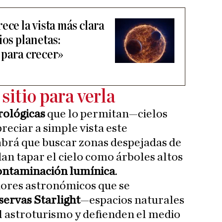
ece la vista más clara
ios planetas:
 para crecer»
 sitio para verla
rológicas
que lo permitan—cielos
eciar a simple vista este
abrá que buscar zonas despejadas de
n tapar el cielo como árboles altos
ntaminación lumínica
.
dores astronómicos que se
servas Starlight
—espacios naturales
l astroturismo y defienden el medio