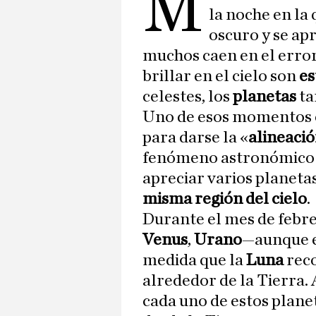
M
la noche en la 
oscuro y se apr
muchos caen en el error
brillar en el cielo son
es
celestes, los
planetas
ta
Uno de esos momentos e
para darse la «
alineació
fenómeno astronómic
apreciar varios planetas
misma región del cielo
.
Durante el mes de febr
Venus
,
Urano
—aunque e
medida que la
Luna
reco
alrededor de la Tierra.
cada uno de estos planet