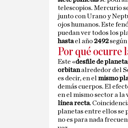
telescopios. Mercurio se
junto con Urano y Neptu
ojos humanos. Este fen
puedan ver todos los p
hasta
el año
2492
segú
Por qué ocurre l
Este «
desfile de planeta
orbitan
alrededor del S
es decir, en el
mismo pla
demás cuerpos. El efect
en el mismo sector a la
línea recta
. Coincidenci
planetas entre ellos se 
no es para nada frecuen