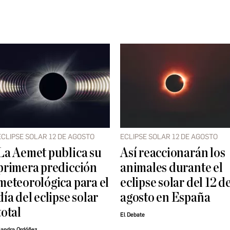
ECLIPSE SOLAR 12 DE AGOSTO
ECLIPSE SOLAR 12 DE AGOSTO
La Aemet publica su
Así reaccionarán los
primera predicción
animales durante el
meteorológica para el
eclipse solar del 12 d
día del eclipse solar
agosto en España
total
El Debate
andra Ordóñez