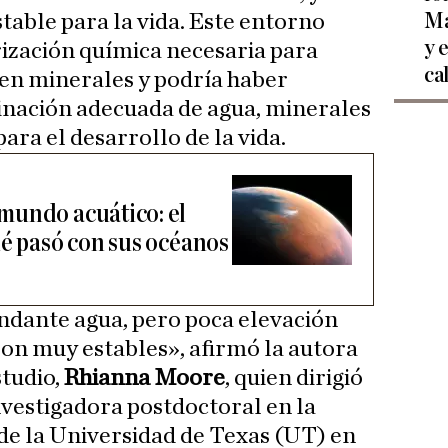
Ma
table para la vida. Este entorno
y 
rización química necesaria para
ca
s en minerales y podría haber
nación adecuada de agua, minerales
ara el desarrollo de la vida.
mundo acuático: el
ué pasó con sus océanos
ndante agua, pero poca elevación
son muy estables», afirmó la autora
studio,
Rhianna Moore
, quien dirigió
nvestigadora postdoctoral en la
de la Universidad de Texas (UT) en