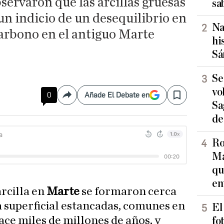
servaron que las arcillas gruesas
sa
n indicio de un desequilibrio en
Na
 carbono en el antiguo Marte
hi
Sá
Se
vo
0
Añade El Debate en
Compartir
Save
Sa
de
Ro
Ma
qu
en
arcilla en
Marte
se formaron cerca
 superficial estancadas, comunes en
El
ace miles de millones de años, y
fo