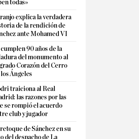
ben todas»
ranjo explica la verdadera
storia de la rendición de
nchez ante Mohamed VI
 cumplen 90 años de la
ladura del monumento al
grado Corazón del Cerro
 los Ángeles
dri traiciona al Real
drid: las razones por las
e se rompió el acuerdo
tre club y jugador
 retoque de Sánchez en su
to del despacho de La