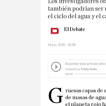
Los investigadores ob
también podrían ser u
el ciclo del agua y el
El Debate
18 jun. 2025 - 16:29
G
ruesas capas de 
de masas de agua
el planeta rojo h