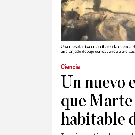
Una meseta rica en arcilla en la cuenca H
anaranjado debajo corresponde a arcillas
Ciencia
Un nuevo e
que Marte
habitable d