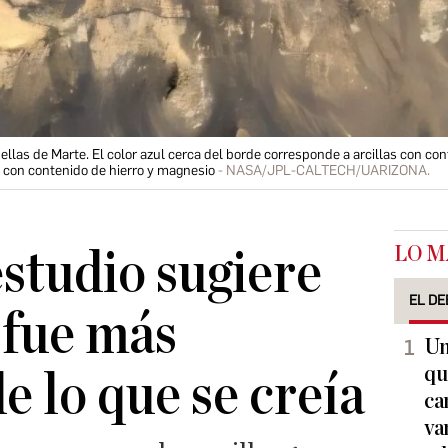
ellas de Marte. El color azul cerca del borde corresponde a arcillas con cont
 con contenido de hierro y magnesio
NASA/JPL-CALTECH/UARIZONA.
LO M
studio sugiere
EL DE
 fue más
Un
qu
e lo que se creía
ca
va