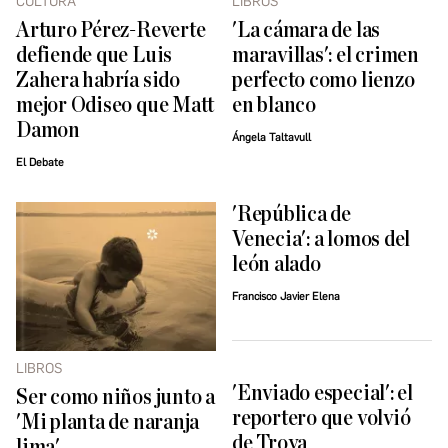
CULTURA
LIBROS
Arturo Pérez-Reverte
'La cámara de las
defiende que Luis
maravillas': el crimen
Zahera habría sido
perfecto como lienzo
mejor Odiseo que Matt
en blanco
Damon
Ángela Taltavull
El Debate
'República de
Venecia': a lomos del
león alado
Francisco Javier Elena
LIBROS
'Enviado especial': el
Ser como niños junto a
reportero que volvió
'Mi planta de naranja
de Troya
lima'