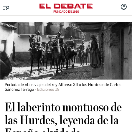
FUNDADO EN 1910
Menú
INICIA
SESIÓ
Portada de «Los viajes del rey Alfonso XIII a las Hurdes» de Carlos
Sánchez Tárrago
Ediciones 19
El laberinto montuoso de
las Hurdes, leyenda de la