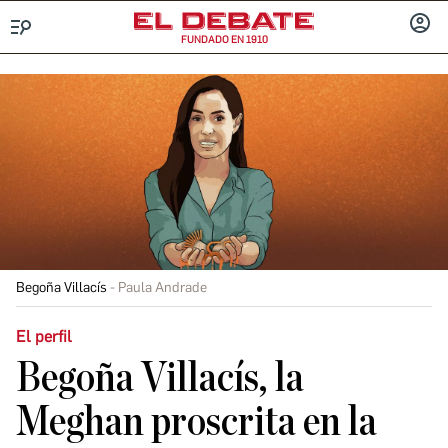
FUNDADO EN 1910
Menú
INICIA
SESIÓ
Begoña Villacís
Paula Andrade
El perfil
Begoña Villacís, la
Meghan proscrita en la