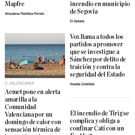
Mapfre
incendio en municipio
de Segovia
Almudena Martínez-Fornés
El Debate
Vox llama a todos los
partidos a promover
que se investigue a
Sánchez por delito de
traición y contra la
seguridad del Estado
C. VALENCIANA
Natalia Cristóbal
Aemet pone en alerta
amarilla a la
Comunidad
El incendio de Tírig se
Valenciana por un
complica y obliga a
domingo de calor con
confinar Catí con un
sensación térmica de