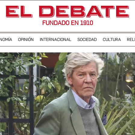
FUNDADO EN 1910
NOMÍA
OPINIÓN
INTERNACIONAL
SOCIEDAD
CULTURA
REL