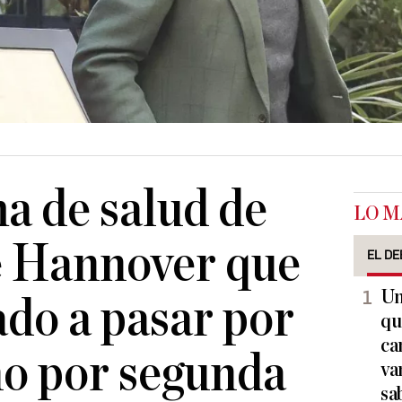
a de salud de
LO M
e Hannover que
EL DE
Un
ado a pasar por
qu
ca
no por segunda
va
sa