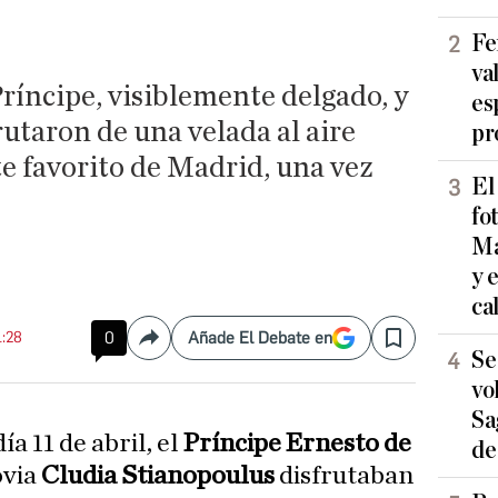
Fe
va
Príncipe, visiblemente delgado, y
es
rutaron de una velada al aire
pr
te favorito de Madrid, una vez
El
fo
Ma
y 
ca
1:28
0
Añade El Debate en
Compartir
Save
Se
vo
Sa
ía 11 de abril, el
Príncipe Ernesto de
de
ovia
Cludia Stianopoulus
disfrutaban