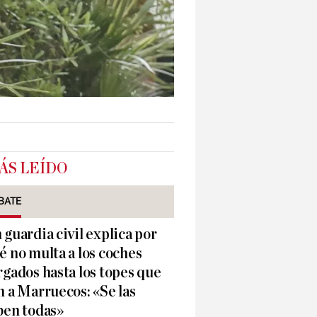
ÁS LEÍDO
BATE
 guardia civil explica por
é no multa a los coches
rgados hasta los topes que
n a Marruecos: «Se las
ben todas»