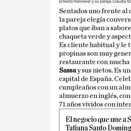
Ernesto Hannover y su pareja, Claudia St
Sentados uno frente al ot
la pareja elegía convers
platos que iban a sabore
chaqueta verde y aspect
Es cliente habitual y l
propinas son muy gene
restaurante con mucha 
Sassa
y sus nietos. Es u
capital de España. Cele
cumpleaños con un almu
almuerzo en inglés, con
71 años vividos con inte
El negocio que une a 
Tatiana Santo Domin