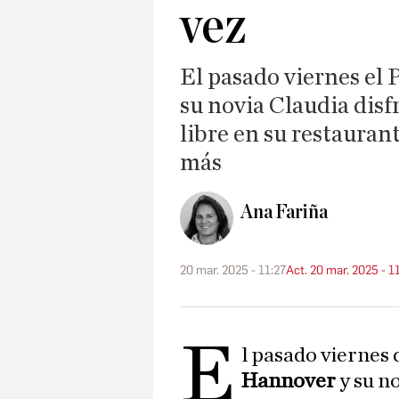
vez
El pasado viernes el 
su novia Claudia disf
libre en su restauran
más
Ana Fariña
20 mar. 2025 - 11:27
Act. 20 mar. 2025 - 1
E
l pasado viernes d
Hannover
y su n