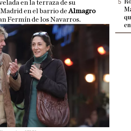
Ro
velada en la terraza de su
Ma
 Madrid en el barrio de
Almagro
qu
San Fermín de los Navarros.
en