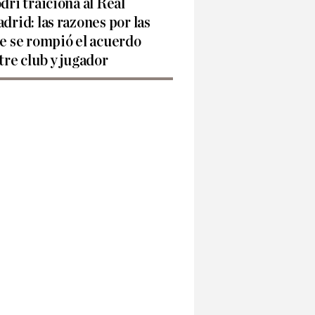
dri traiciona al Real
drid: las razones por las
e se rompió el acuerdo
tre club y jugador