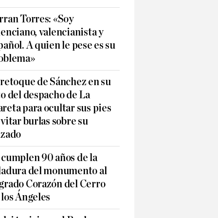
rran Torres: «Soy
lenciano, valencianista y
pañol. A quien le pese es su
oblema»
 retoque de Sánchez en su
to del despacho de La
reta para ocultar sus pies
evitar burlas sobre su
lzado
 cumplen 90 años de la
ladura del monumento al
grado Corazón del Cerro
 los Ángeles