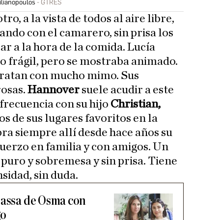
ilianopoulos
GTRES
ro, a la vista de todos al aire libre,
ando con el camarero, sin prisa los
ar a la hora de la comida. Lucía
o frágil, pero se mostraba animado.
e tratan con mucho mimo. Sus
rosas.
Hannover
suele acudir a este
frecuencia con su hijo
Christian,
nos de sus lugares favoritos en la
bra siempre allí desde hace años su
erzo en familia y con amigos. Un
 puro y sobremesa y sin prisa. Tiene
nsidad, sin duda.
Sassa de Osma con
go