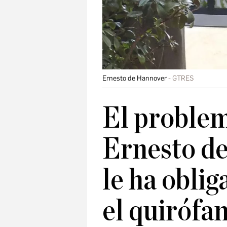
Ernesto de Hannover
GTRES
El problem
Ernesto d
le ha oblig
el quirófa