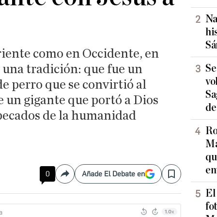
Na
hi
Sá
iente como en Occidente, en
 una tradición: que fue un
Se
vo
e perro que se convirtió al
Sa
e un gigante que portó a Dios
de
 pecados de la humanidad
Ro
Ma
qu
en
0
Añade El Debate en
Compartir
Save
El
fo