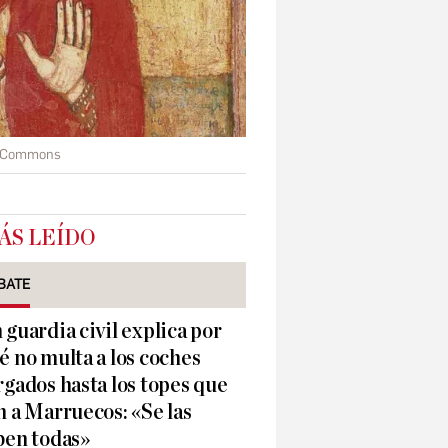
a Commons
ÁS LEÍDO
BATE
 guardia civil explica por
é no multa a los coches
rgados hasta los topes que
n a Marruecos: «Se las
ben todas»