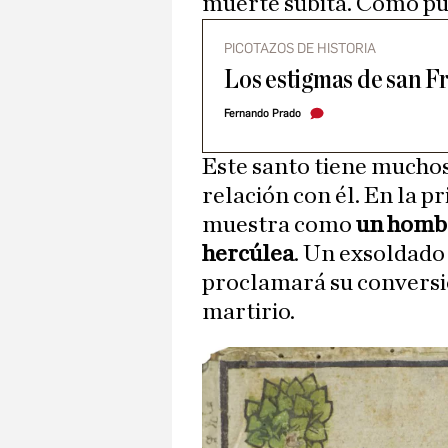
muerte súbita. Como pu
PICOTAZOS DE HISTORIA
Los estigmas de san Fr
Fernando Prado
Este santo tiene mucho
relación con él. En la p
muestra como
un hombr
hercúlea
. Un exsoldado
proclamará su conversió
martirio.