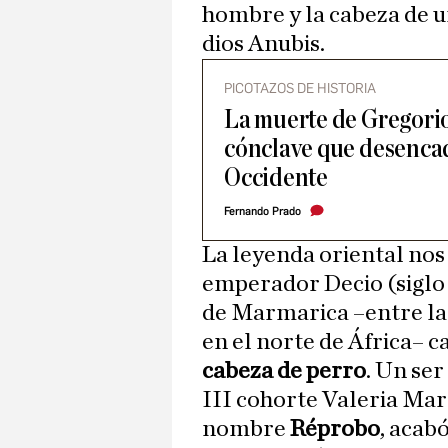
hombre y la cabeza de u
dios Anubis.
PICOTAZOS DE HISTORIA
La muerte de Gregorio 
cónclave que desenca
Occidente
Fernando Prado
La leyenda oriental nos
emperador Decio (siglo I
de Marmarica –entre la 
en el norte de África– 
cabeza de perro
. Un ser
III cohorte Valeria Ma
nombre
Réprobo
, acab