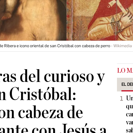
de Ribera e icono oriental de san Cristóbal con cabeza de perro
Wikimedi
LO M
as del curioso y
EL DE
n Cristóbal:
Un
qu
on cabeza de
ca
va
gante con Jesús a
sa