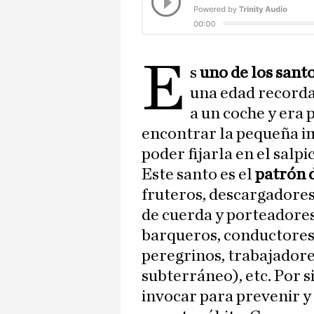
E
s
uno de los sant
una edad recorda
a un coche y era
encontrar la pequeña i
poder fijarla en el salpi
Este santo es el
patrón d
fruteros, descargadores
de cuerda y porteadores
barqueros, conductores 
peregrinos, trabajadore
subterráneo), etc. Por s
invocar para prevenir y 