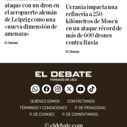
ataque con un dron en
Ucrania impacta una
el aeropuerto alemán
refinería a 250
de Leipzig como una
kilómetros de Moscú
«nueva dimensión de
en un ataque récord de
amenaza»
más de 600 drones
contra Rusia
El Debate
El Debate
QUIÉNES SOMOS
CONTÁCTANOS
TÉRMINOS Y CONDICIONES
P. DE PRIVACIDAD
P. DE COOKIES
P. DE COMENTARIOS
© eldebate.com