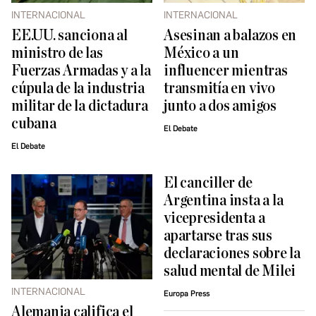
INTERNACIONAL
INTERNACIONAL
EE.UU. sanciona al
Asesinan a balazos en
ministro de las
México a un
Fuerzas Armadas y a la
influencer mientras
cúpula de la industria
transmitía en vivo
militar de la dictadura
junto a dos amigos
cubana
El Debate
El Debate
El canciller de
Argentina insta a la
vicepresidenta a
apartarse tras sus
declaraciones sobre la
salud mental de Milei
INTERNACIONAL
Europa Press
Alemania califica el