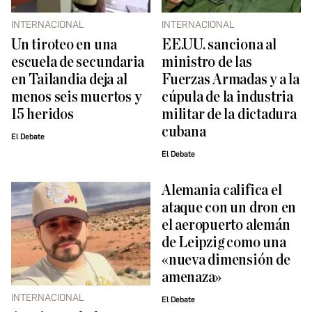
INTERNACIONAL
INTERNACIONAL
Un tiroteo en una
EE.UU. sanciona al
escuela de secundaria
ministro de las
en Tailandia deja al
Fuerzas Armadas y a la
menos seis muertos y
cúpula de la industria
15 heridos
militar de la dictadura
cubana
El Debate
El Debate
Alemania califica el
ataque con un dron en
el aeropuerto alemán
de Leipzig como una
«nueva dimensión de
amenaza»
INTERNACIONAL
El Debate