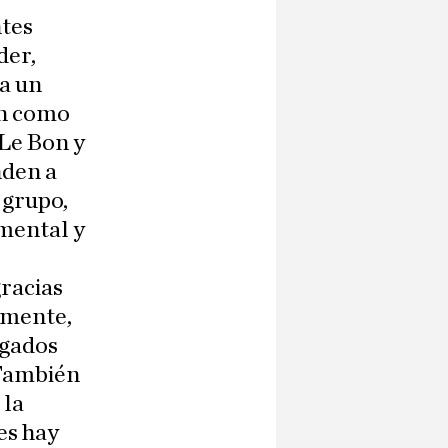
ntes
der,
a un
an como
Le Bon y
nden a
 grupo,
mental y
gracias
almente,
ugados
 También
 la
es hay