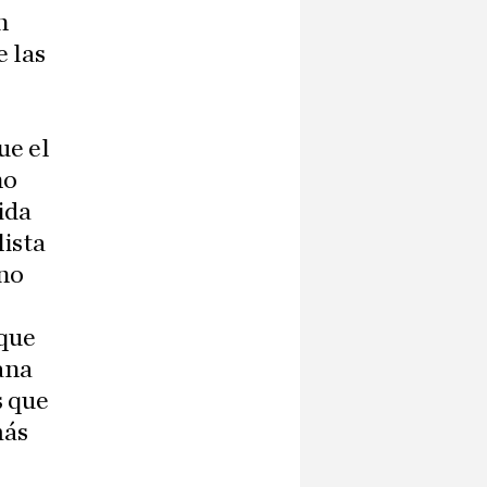
n
e las
ue el
no
ida
lista
ino
que
ana
s que
más