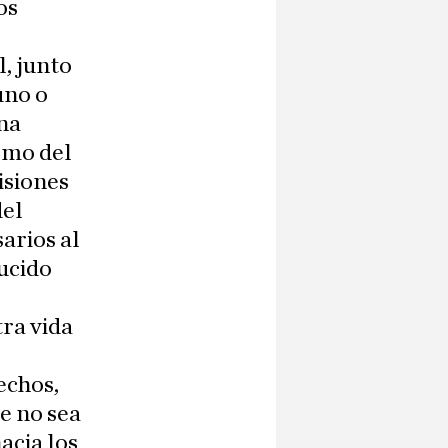
os
l, junto
uno o
una
ismo del
isiones
del
arios al
ucido
tra vida
echos,
e no sea
hacia los