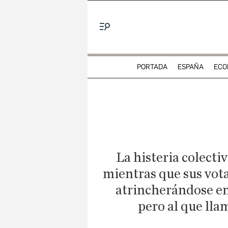
Menú
PORTADA
ESPAÑA
ECO
La histeria colecti
mientras que sus vota
atrincherándose en
pero al que lla