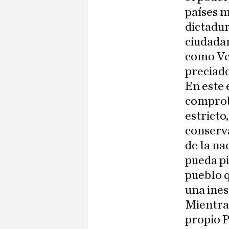
países m
dictadur
ciudadan
como Ven
preciado
En este 
comprobá
estricto
conserva
de la na
pueda pi
pueblo q
una ines
Mientras
propio P