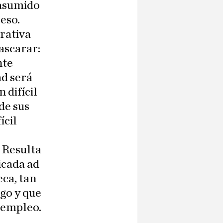
 asumido
eso.
rativa
ascarar:
nte
ad será
 difícil
de sus
ícil
. Resulta
icada ad
ca, tan
igo y que
e empleo.