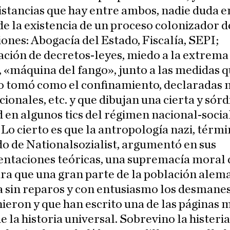
istancias que hay entre ambos, nadie duda e
e la existencia de un proceso colonizador d
iones: Abogacía del Estado, Fiscalía, SEPI;
ación de decretos-leyes, miedo a la extrema
 «máquina del fango», junto a las medidas q
o tomó como el confinamiento, declaradas 
cionales, etc. y que dibujan una cierta y sórd
d en algunos tics del régimen nacional-socia
Lo cierto es que la antropología nazi, térm
o de Nationalsozialist, argumentó en sus
ntaciones teóricas, una supremacía moral 
ara que una gran parte de la población alem
 sin reparos y con entusiasmo los desmane
ieron y que han escrito una de las páginas 
e la historia universal. Sobrevino la histeria