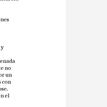
ones
 y
lienada
te no
or un
s con
ose.
en el
e