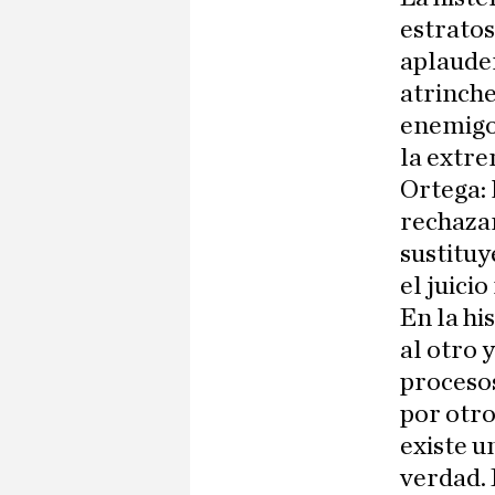
estratos
aplauden
atrinche
enemigo
la extre
Ortega:
rechazar
sustituy
el juici
En la hi
al otro 
procesos
por otro
existe u
verdad. 