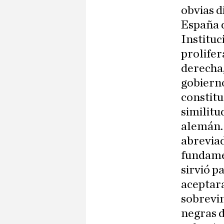
obvias d
España d
Instituc
prolifer
derecha,
gobiern
constitu
similitu
alemán. 
abreviad
fundame
sirvió p
aceptara
sobrevin
negras d