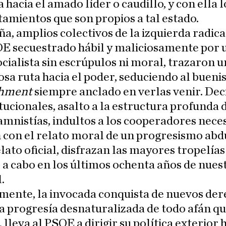
a hacia el amado líder o caudillo, y con ella l
mientos que son propios a tal estado.
a, amplios colectivos de la izquierda radica
OE secuestrado hábil y maliciosamente por 
ocialista sin escrúpulos ni moral, trazaron 
osa ruta hacia el poder, seduciendo al buen
shment
siempre anclado en verlas venir. Dec
tucionales, asalto a la estructura profunda 
amnistías, indultos a los cooperadores neces
 con el relato moral de un progresismo abd
elato oficial, disfrazan las mayores tropelías
 a cabo en los últimos ochenta años de nues
.
mente, la invocada conquista de nuevos der
la progresía desnaturalizada de todo afán qu
, lleva al PSOE a dirigir su política exterior 