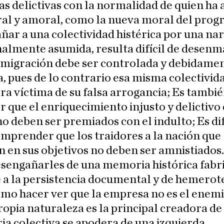
s delictivas con la normalidad de quien ha
al y amoral, como la nueva moral del progr
ar a una colectividad histérica por una nar
almente asumida, resulta difícil de desenm
inmigración debe ser controlada y debidame
, pues de lo contrario esa misma colectivid
ra víctima de su falsa arrogancia; Es también
r que el enriquecimiento injusto y delictivo 
no deben ser premiados con el indulto; Es dif
mprender que los traidores a la nación que
n en sus objetivos no deben ser amnistiados
desengañarles de una memoria histórica fabr
 a la persistencia documental y de hemerote
como hacer ver que la empresa no es el enem
ropia naturaleza es la principal creadora d
ria colectiva se apodera de una izquierda