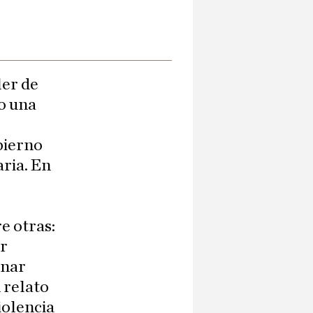
ler de
o una
bierno
ria. En
e otras:
ar
inar
 relato
iolencia