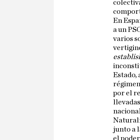
colectiv
comporta
En Españ
a un PS
varios s
vertigin
establi
inconsti
Estado, 
régimen
por el r
llevadas
nacional
Natural
junto a 
el poder