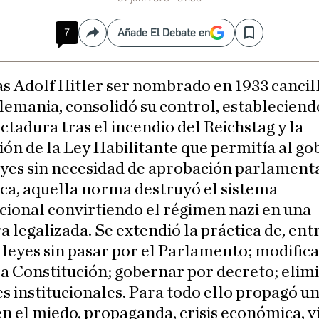
7
Añade El Debate en
Compartir
Save
as Adolf Hitler ser nombrado en 1933 cancil
lemania, consolidó su control, estableciend
ictadura tras el incendio del Reichstag y la
ón de la Ley Habilitante que permitía al go
eyes sin necesidad de aprobación parlamenta
ica, aquella norma destruyó el sistema
cional convirtiendo el régimen nazi en una
a legalizada. Se extendió la práctica de, entr
leyes sin pasar por el Parlamento; modific
la Constitución; gobernar por decreto; elim
s institucionales. Para todo ello propagó un
n el miedo, propaganda, crisis económica, v