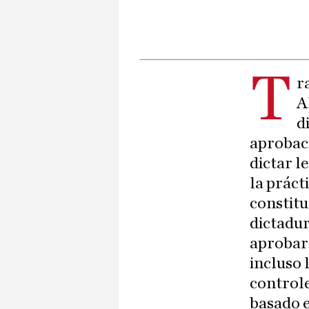
T
r
A
d
aprobaci
dictar l
la práct
constitu
dictadur
aprobar 
incluso 
controle
basado e