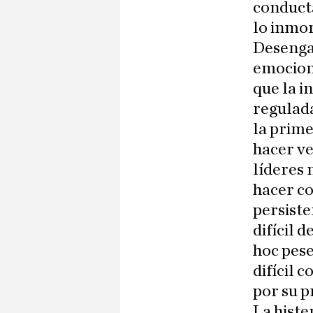
conducta
lo inmor
Desengañ
emocion
que la 
regulada
la prime
hacer ve
líderes 
hacer co
persiste
difícil 
hoc pese
difícil 
por su p
La histe