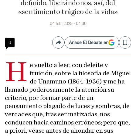
definido, liberándonos, así, del
«sentimiento trágico de la vida»
04 feb. 2025 - 04:30
0
Añade El Debate en
Compartir
Save
H
e vuelto a leer, con deleite y
fruición, sobre la filosofía de Miguel
de Unamuno (1864-1936) y me ha
llamado poderosamente la atención su
criterio, por formar parte de un
pensamiento plagado de luces y sombras, de
verdades que, tras ser matizadas, nos
conducen hacia caminos erróneos; pero que,
a priori, véase antes de ahondar en sus