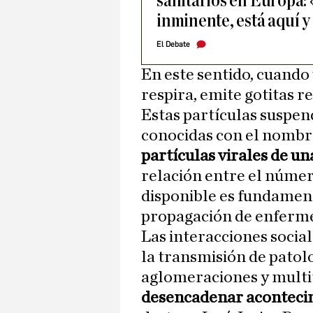
sanitarios en Europa:
inminente, está aquí 
El Debate
En este sentido, cuando 
respira, emite gotitas r
Estas partículas suspend
conocidas con el nombre
partículas virales de u
relación entre el númer
disponible es fundamenta
propagación de enferme
Las interacciones socia
la transmisión de patolo
aglomeraciones y multit
desencadenar aconteci