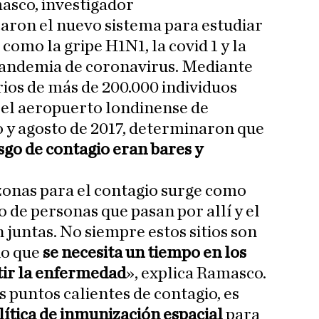
asco, investigador
caron el nuevo sistema para estudiar
omo la gripe H1N1, la covid 1 y la
 pandemia de coronavirus. Mediante
arios de más de 200.000 individuos
 el aeropuerto londinense de
 y agosto de 2017, determinaron que
go de contagio eran bares y
 zonas para el contagio surge como
 de personas que pasan por allí y el
untas. No siempre estos sitios son
no que
se necesita un tiempo en los
tir la enfermedad
», explica Ramasco.
s puntos calientes de contagio, es
ítica de inmunización espacial
para