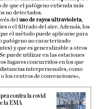
go de que el patógeno extienda más
os no detectados.
avés del
uso de rayos ultravioleta
,
es o el filtrado del aire. Además, los
que el método puede aplicarse para
ro patógeno no caracterizado
es) y que es generalizable a otros
e puede utilizar en las estaciones
ros lugares concurridos en los que
distancias interpersonales, como
 o los centros de convenciones»,
pra contra la covid
de la EMA