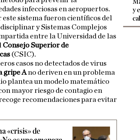
método para prevenir la
Ma
dades infecciosas en aeropuertos.
y 
 este sistema fueron científicos del
ca
erdisciplinar y Sistemas Complejos
compartida entre la Universidad de las
l
Consejo Superior de
icas
(CSIC).
meros casos no detectados de virus
a gripe A
no deriven en un problema
udio plantea un modelo matemático
 con mayor riesgo de contagio en
 recoge recomendaciones para evitar
a «crisis» de