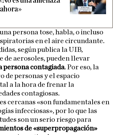
 «No es una amenaza
y ahora»
una persona tose, habla, o incluso
espiratorias en el aire circundante.
idas, según publica la UIB,
 de aerosoles, pueden llevar
na persona contagiada
. Por eso, la
o de personas y el espacio
l a la hora de frenar la
dades contagiosas.
les cercanas «son fundamentales en
gías infecciosas», por lo que las
udes son un serio riesgo para
mientos de «superpropagación»