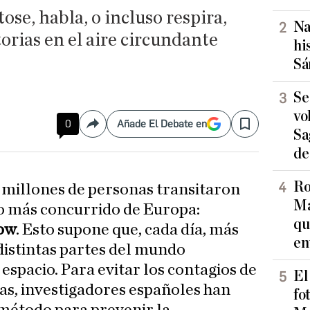
se, habla, o incluso respira,
Na
torias en el aire circundante
hi
Sá
Se
vo
0
Añade El Debate en
Compartir
Save
Sa
de
Ro
1 millones de personas transitaron
Ma
o más concurrido de Europa:
qu
ow
. Esto supone que, cada día, más
en
distintas partes del mundo
spacio. Para evitar los contagios de
El
as, investigadores españoles han
fo