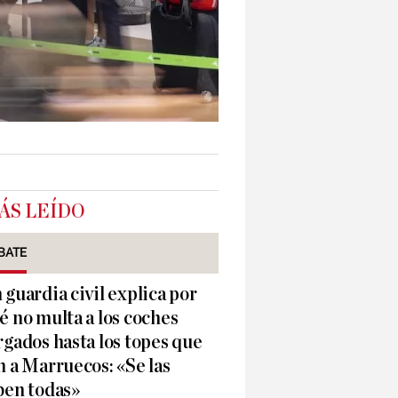
ÁS LEÍDO
BATE
 guardia civil explica por
é no multa a los coches
rgados hasta los topes que
n a Marruecos: «Se las
ben todas»