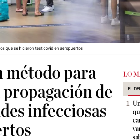
eros que se hicieron test covid en aeropuertos
n método para
LO M
a propagación de
EL DE
Un
es infecciosas
qu
ca
ertos
va
sa