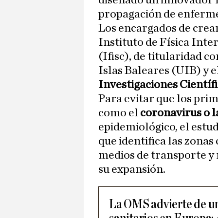
diseñado un innovador 
propagación de enferme
Los encargados de crear
Instituto de Física Int
(Ifisc), de titularidad 
Islas Baleares (UIB) y e
Investigaciones Científ
Para evitar que los pri
como el
coronavirus o l
epidemiológico, el est
que identifica las zonas
medios de transporte y
su expansión.
La OMS advierte de un