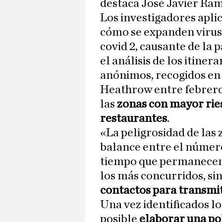
destaca José Javier Ram
Los investigadores apli
cómo se expanden virus c
covid 2, causante de la
el análisis de los itiner
anónimos, recogidos en
Heathrow entre febrero
las
zonas con mayor ries
restaurantes
.
«La peligrosidad de las
balance entre el número
tiempo que permanecen j
los más concurridos, si
contactos para transmi
Una vez identificados lo
posible
elaborar una pol