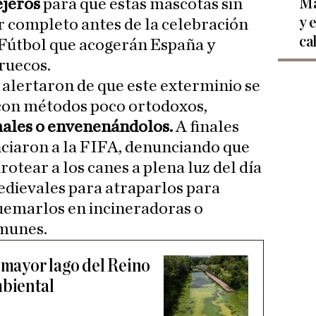
Ma
ejeros
para que estas mascotas sin
y 
 completo antes de la celebración
ca
 Fútbol que acogerán España y
ruecos.
 alertaron de que este exterminio se
 con métodos poco ortodoxos,
males o envenenándolos.
A finales
nciaron a la FIFA, denunciando que
irotear a los canes a plena luz del día
edievales para atraparlos para
uemarlos en incineradoras o
omunes.
 mayor lago del Reino
mbiental