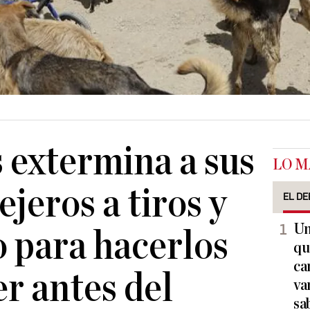
extermina a sus
LO M
ejeros a tiros y
EL DE
Un
 para hacerlos
qu
ca
r antes del
va
sa