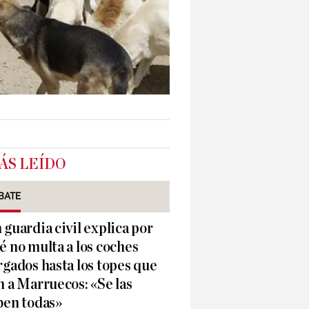
ÁS LEÍDO
BATE
 guardia civil explica por
é no multa a los coches
rgados hasta los topes que
n a Marruecos: «Se las
ben todas»