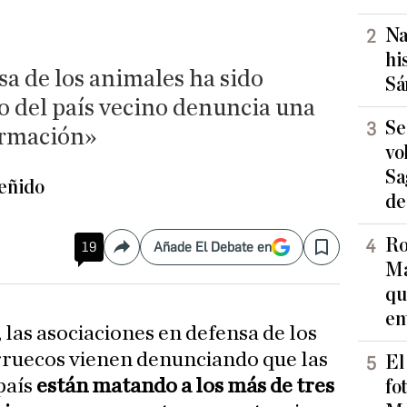
Na
hi
sa de los animales ha sido
Sá
o del país vecino denuncia una
Se
ormación»
vo
Sa
eñido
de
Ro
19
Añade El Debate en
Compartir
Save
Ma
qu
en
 las asociaciones en defensa de los
ruecos vienen denunciando que las
El
país
están matando a los más de tres
fo