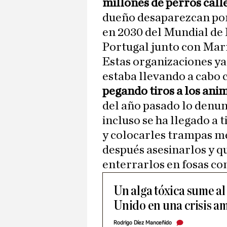
millones de perros call
dueño desaparezcan por
en 2030 del Mundial de
Portugal junto con Mar
Estas organizaciones ya
estaba llevando a cabo
pegando tiros a los ani
del año pasado lo denu
incluso se ha llegado a t
y colocarles trampas m
después asesinarlos y q
enterrarlos en fosas c
Un alga tóxica sume al
Unido en una crisis a
Rodrigo Díez Manceñido