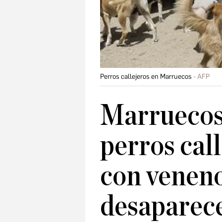
Perros callejeros en Marruecos
AFP
Marruecos 
perros call
con veneno
desaparece