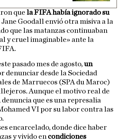
aron que
la FIFA había ignorado su
a Jane Goodall envió otra misiva a la
do que las matanzas continuaban
l y cruel imaginable» ante la
FIFA.
este pasado mes de agosto,
un
r denunciar desde la Sociedad
ales de Marruecos (SPA du Maroc)
callejeros. Aunque el motivo real de
, denuncia que es una represalia
Mohamed VI por su labor contra las
o.
es encarcelado, donde dice haber
zas y vivido en
condiciones