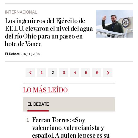
INTERNACIONAL
Los ingenieros del Ejército de
EE.UU. elevaron el nivel del agua
del río Ohio para un paseo en
bote de Vance
El Debate
07/08/2025
1
2
3
4
5
6
LO MÁS LEÍDO
EL DEBATE
Ferran Torres: «Soy
valenciano, valencianista y
español. A quien le pese es su