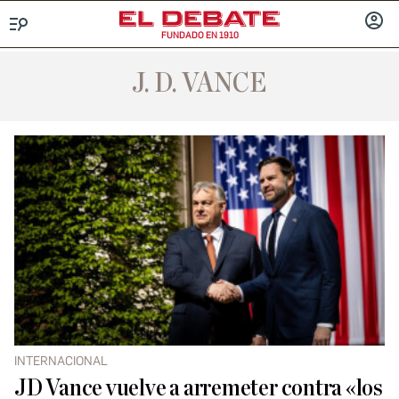
FUNDADO EN 1910
Menú
INICIA
SESIÓ
J. D. VANCE
INTERNACIONAL
JD Vance vuelve a arremeter contra «los