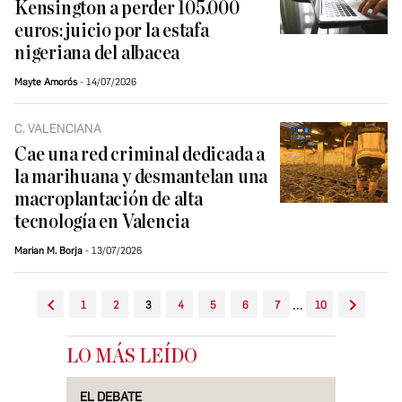
Kensington a perder 105.000
euros: juicio por la estafa
nigeriana del albacea
Mayte Amorós
14/07/2026
C. VALENCIANA
Cae una red criminal dedicada a
la marihuana y desmantelan una
macroplantación de alta
tecnología en Valencia
Marian M. Borja
13/07/2026
...
1
2
3
4
5
6
7
10
LO MÁS LEÍDO
EL DEBATE