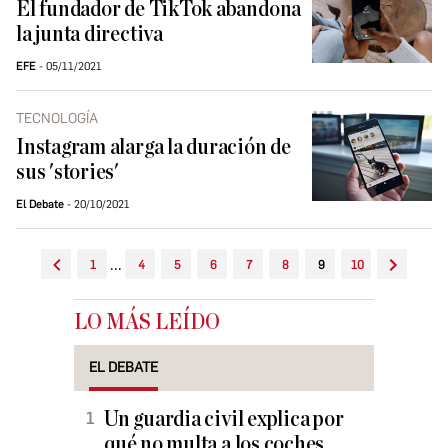
El fundador de TikTok abandona
la junta directiva
EFE
05/11/2021
TECNOLOGÍA
Instagram alarga la duración de
sus 'stories'
El Debate
20/10/2021
...
1
4
5
6
7
8
9
10
LO MÁS LEÍDO
EL DEBATE
Un guardia civil explica por
qué no multa a los coches