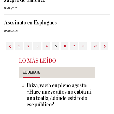
suegro de Sánchez
08/05/2026
Asesinato en Esplugues
07/05/2026
...
1
2
3
4
5
6
7
8
93
LO MÁS LEÍDO
EL DEBATE
Ibiza, vacía en pleno agosto:
«Hace nueve años no cabía ni
una toalla; ¿dónde está todo
ese público?»