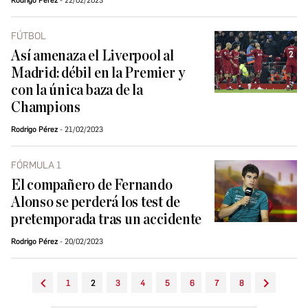
Rodrigo Pérez
22/02/2023
FÚTBOL
Así amenaza el Liverpool al
Madrid: débil en la Premier y
con la única baza de la
Champions
Rodrigo Pérez
21/02/2023
FÓRMULA 1
El compañero de Fernando
Alonso se perderá los test de
pretemporada tras un accidente
Rodrigo Pérez
20/02/2023
1
2
3
4
5
6
7
8