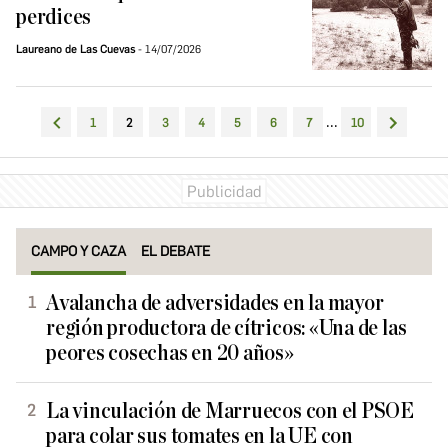
perdices
Laureano de Las Cuevas
14/07/2026
...
1
2
3
4
5
6
7
10
CAMPO Y CAZA
EL DEBATE
Avalancha de adversidades en la mayor
región productora de cítricos: «Una de las
peores cosechas en 20 años»
La vinculación de Marruecos con el PSOE
para colar sus tomates en la UE con