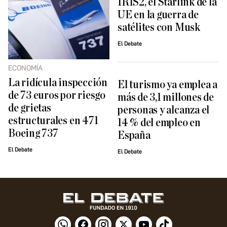
IRIS2, el Starlink de la
UE en la guerra de
satélites con Musk
El Debate
ECONOMÍA
La ridícula inspección
El turismo ya emplea a
de 73 euros por riesgo
más de 3,1 millones de
de grietas
personas y alcanza el
estructurales en 471
14 % del empleo en
Boeing 737
España
El Debate
El Debate