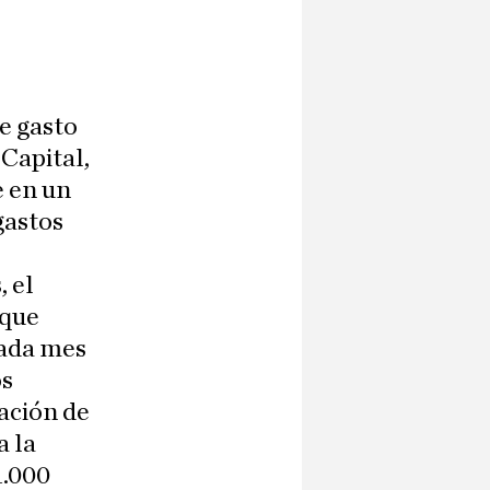
e gasto
 Capital,
e en un
gastos
, el
 que
cada mes
os
ación de
a la
1.000