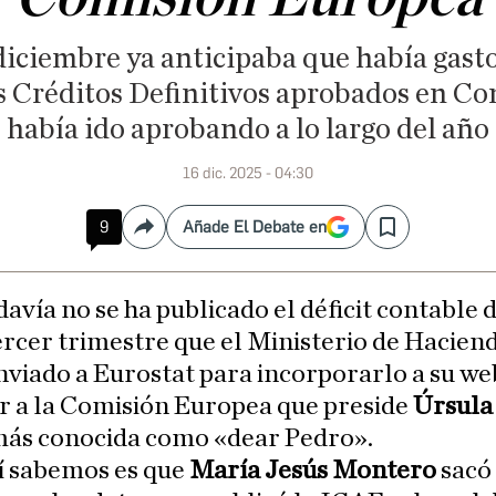
 diciembre ya anticipaba que había gast
os Créditos Definitivos aprobados en Co
había ido aprobando a lo largo del año
16 dic. 2025 - 04:30
9
Añade El Debate en
Compartir
Save
davía no se ha publicado el déficit contable 
ercer trimestre que el Ministerio de Hacien
nviado a Eurostat para incorporarlo a su we
r a la Comisión Europea que preside
Úrsula
más conocida como «dear Pedro».
í sabemos es que
María Jesús Montero
sacó