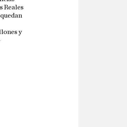
es Reales
y quedan
llones y
4