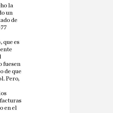
ho la
do un
tado de
477
, que es
mente
l
io fuesen
so de que
l. Pero,
los
 facturas
o en el