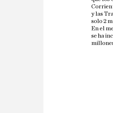
Corrient
y las Tr
solo 2 m
En el me
se ha in
millone