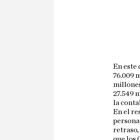
En este
76.009 
millones
27.549 m
la conta
En el re
personal
retraso,
que los 