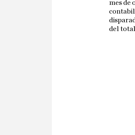
mes de o
contabil
disparad
del tota