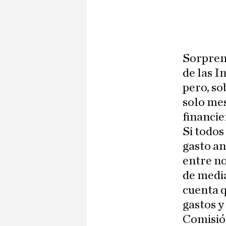
Sorprend
de las I
pero, so
solo mes
financie
Si todos
gasto an
entre n
de medi
cuenta q
gastos y
Comisió