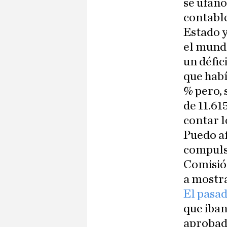
se ufanó
contable
Estado 
el mund
un défic
que habí
% pero, 
de 11.615
contar l
Puedo a
compulsi
Comisió
a mostra
El pasad
que iban
aprobado