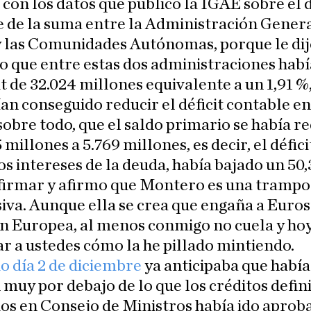
 con los datos que publicó la IGAE sobre el d
 de la suma entre la Administración Genera
y las Comunidades Autónomas, porque le dij
o que entre estas dos administraciones hab
it de 32.024 millones equivalente a un 1,91 %
an conseguido reducir el déficit contable en
sobre todo, que el saldo primario se había r
 millones a 5.769 millones, es decir, el défici
os intereses de la deuda, había bajado un 50,
firmar y afirmo que Montero es una trampo
va. Aunque ella se crea que engaña a Eurost
n Europea, al menos conmigo no cuela y hoy
r a ustedes cómo la he pillado mintiendo.
o día 2 de diciembre
ya anticipaba que había
 muy por debajo de lo que los créditos defin
s en Consejo de Ministros había ido aproba