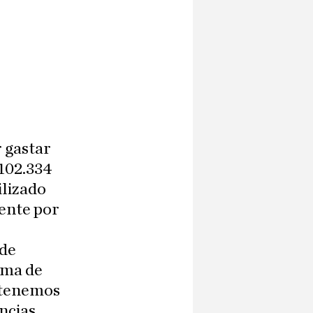
 gastar
102.334
ilizado
ente por
 de
ema de
í tenemos
ncias