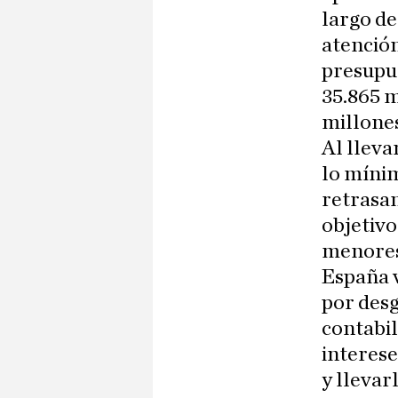
largo de
atención
presupu
35.865 m
millones
Al lleva
lo míni
retrasan
objetivo
menores 
España v
por desg
contabil
interese
y llevar