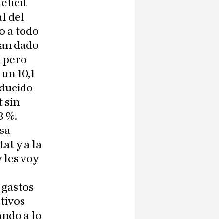
éficit
l del
o a todo
ían dado
, pero
 un 10,1
educido
t sin
3 %.
sa
at y a la
 les voy
 gastos
itivos
ndo a lo