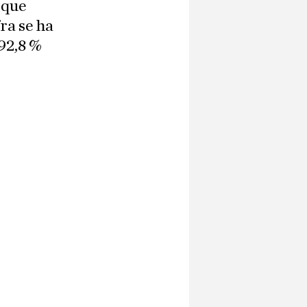
 que
ra se ha
92,8 %