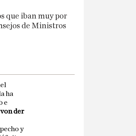
os que iban muy por
nsejos de Ministros
del
da ha
b e
 von der
 pecho y