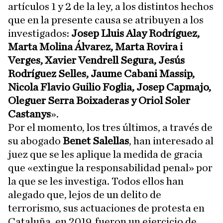
artículos 1 y 2 de la ley, a los distintos hechos
que en la presente causa se atribuyen a los
investigados:
Josep Lluis Alay Rodríguez,
Marta Molina Álvarez, Marta Rovira i
Verges
,
Xavier Vendrell Segura, Jesús
Rodríguez Selles, Jaume Cabani Massip,
Nicola Flavio Guilio Foglia, Josep Capmajo,
Oleguer Serra Boixaderas y
Oriol Soler
Castanys
».
Por el momento, los tres últimos, a través de
su abogado
Benet Salellas
, han interesado al
juez que se les aplique la medida de gracia
que «extingue la responsabilidad penal» por
la que se les investiga. Todos ellos han
alegado que, lejos de un delito de
terrorismo, sus actuaciones de protesta en
Cataluña, en 2019, fueron un ejercicio de