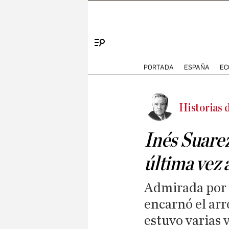
Menú
PORTADA
ESPAÑA
EC
Historias d
Inés Suarez
última vez 
Admirada por 
encarnó el arr
estuvo varias 