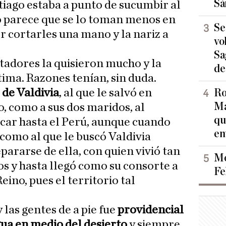
Sá
iago estaba a punto de sucumbir al
so parece que se lo toman menos en
Se
r cortarles una mano y la nariz a
vo
Sa
tadores la quisieron mucho y la
de
tima. Razones tenían, sin duda.
 de Valdivia
, al que le salvó en
Ro
Ma
o, como a sus dos maridos, al
qu
scar hasta el Perú, aunque cuando
en
 como al que le buscó Valdivia
pararse de ella, con quien vivió tan
Mo
s y hasta llegó como su consorte a
Fe
eino, pues el territorio tal
 las gentes de a pie fue
providencial
ua en medio del desierto
y siempre