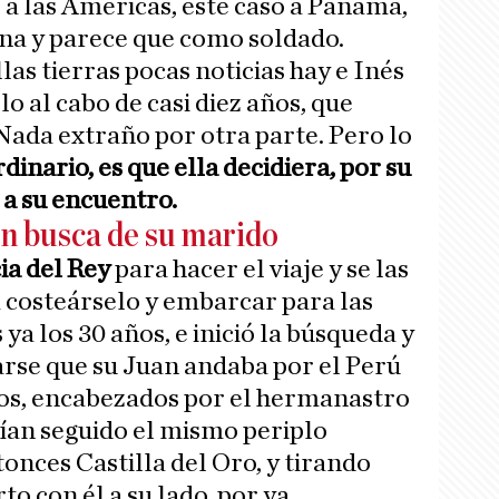
 a las Américas, este caso a Panamá,
na y parece que como soldado.
las tierras pocas noticias hay e Inés
lo al cabo de casi diez años, que
ada extraño por otra parte. Pero lo
dinario, es que ella decidiera, por su
r a su encuentro.
en busca de su marido
ia del Rey
para hacer el viaje y se las
 costeárselo y embarcar para las
ya los 30 años, e inició la búsqueda y
arse que su Juan andaba por el Perú
os, encabezados por el hermanastro
ían seguido el mismo periplo
onces Castilla del Oro, y tirando
to con él a su lado, por ya