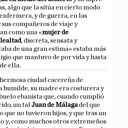
as, algo que la sitúa en cierto modo
nfermera, y de guerra, en las
e sus compañeros de viaje y
ran como una «
mujer de
 lealtad
, discreta, sensata y
taba de una gran estima» estaba más
tigio que mantuvo de por vida y hasta
de ella.
a hermosa ciudad cacereña de
ia humilde, su madre era costurera y
 abuelo ebanista que, cuando cumplió
rido, un tal
Juan de Málaga
del que
 que no tuvieron hijos, y que tras un
io y, como muchos otros extremeños