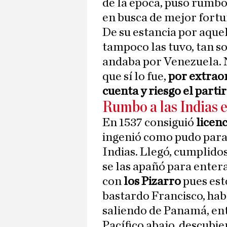
de la época, puso rumbo
en busca de mejor fortu
De su estancia por aquel
tampoco las tuvo, tan so
andaba por Venezuela. N
que sí lo fue,
por extraor
cuenta y riesgo el parti
Rumbo a las Indias 
En 1537 consiguió
licenc
ingenió como pudo para
Indias. Llegó, cumplidos 
se las apañó para enter
con
los Pizarro
pues est
bastardo Francisco, hab
saliendo de Panamá, ent
Pacífico abajo, descubier