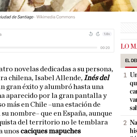
ciudad de Santiago
Wikimedia Commons
LO M
EL DE
atro novelas dedicadas a su persona,
Un
ora chilena, Isabel Allende,
Inés del
qu
un gran éxito y alumbró hasta una
ca
a aparecido por la gran pantalla y
va
so más en Chile –una estación de
sa
a su nombre– que en España, aunque
uista del territorio no le temblara
Na
hi
 a unos
caciques mapuches