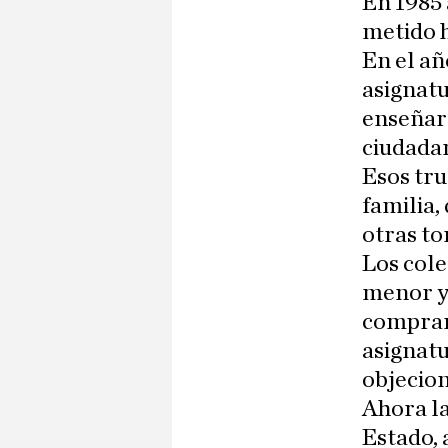
En 1985 
metido h
En el añ
asignatu
enseñar 
ciudada
Esos tr
familia,
otras to
Los cole
menor y 
compraro
asignatu
objecion
Ahora la
Estado, 