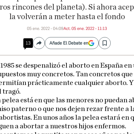
ros rincones del planeta). Si ahora ace
la volverán a meter hasta el fondo
05 ene. 2022 - 04:09
Act. 05 ene. 2022 - 11:13
13
Añade El Debate en
Compartir
Save
 1985 se despenalizó el aborto en España en
upuestos muy concretos. Tan concretos que
ermitían prácticamente cualquier aborto. Y
 tragó.
 pelea está en que las menores no puedan a
iso paterno o que nos dejen rezar frente a l
 abortistas. En unos años la pelea estará en 
guen a abortar a nuestros hijos enfermos.