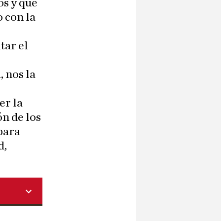
os y que
 con la
tar el
, nos la
er la
ón de los
para
d,