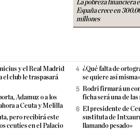
La pobreza financiera 
España crece en 300.0
millones
nicius y el Real Madrid
¿Qué falta de ortogra
 el club le traspasará
se quiere así misma
Rodri firmará un con
porta, Adamuz o a los
ficha será una de las 
ahora a Ceuta y Melilla
El presidente de Ceut
ta, pero recibirá este
sustituta de Intxau
os ceutíes en el Palacio
llamando pesado»