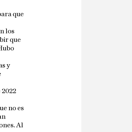
para que
n los
bir que
 Hubo
as y
e
e 2022
ue no es
an
ones. Al