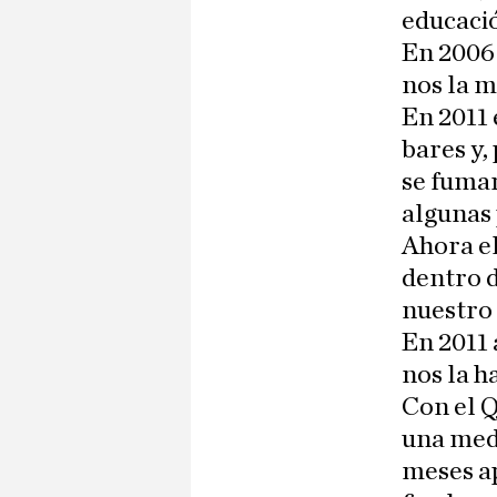
educació
En 2006 
nos la m
En 2011 
bares y,
se fumar
algunas 
Ahora el
dentro 
nuestro
En 2011 
nos la h
Con el 
una medi
meses ap