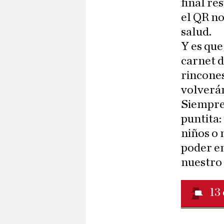
final re
el QR no
salud.
Y es que
carnet d
rincones
volverán
Siempre
puntita:
niños o 
poder en
nuestro
13