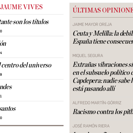
 JAUME VIVES
ÚLTIMAS OPINION
nte son los títulos
JAIME MAYOR OREJA
10
Ceuta y Melilla: la debi
España tiene consecue
dón
34
MIQUEL SEGURA
Extrañas vibraciones s
 centro del universo
en el subsuelo político 
49
Capdepera: nadie sabe 
andes
está pasando allí
41
ALFREDO MARTÍN-GÓRRIZ
santos
Racismo contra los pitb
20
JOSÉ RAMÓN RIERA