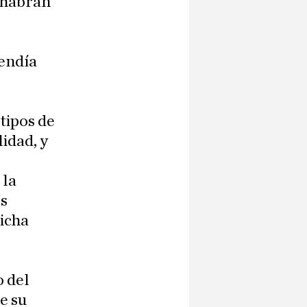
a habrán
tendía
tipos de
idad, y
 la
os
icha
o del
e su