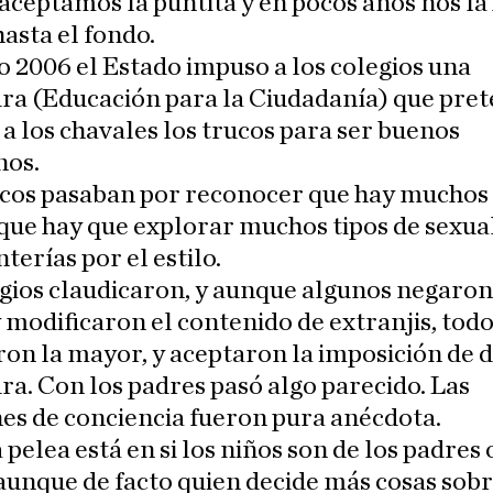
aceptamos la puntita y en pocos años nos l
asta el fondo.
o 2006 el Estado impuso a los colegios una
ra (Educación para la Ciudadanía) que pre
a los chavales los trucos para ser buenos
nos.
ucos pasaban por reconocer que hay muchos 
 que hay que explorar muchos tipos de sexual
nterías por el estilo.
gios claudicaron, y aunque algunos negaron
modificaron el contenido de extranjis, tod
n la mayor, y aceptaron la imposición de d
ra. Con los padres pasó algo parecido. Las
es de conciencia fueron pura anécdota.
 pelea está en si los niños son de los padres 
aunque de facto quien decide más cosas sobr