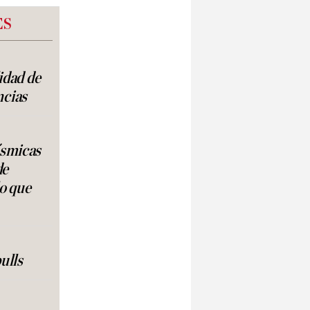
ES
lidad de
ncias
ísmicas
de
lo que
ulls