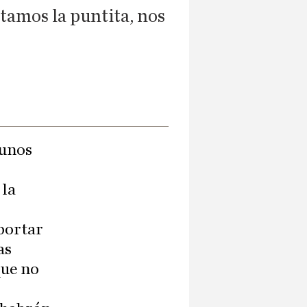
ptamos la puntita, nos
 unos
 la
bortar
as
que no