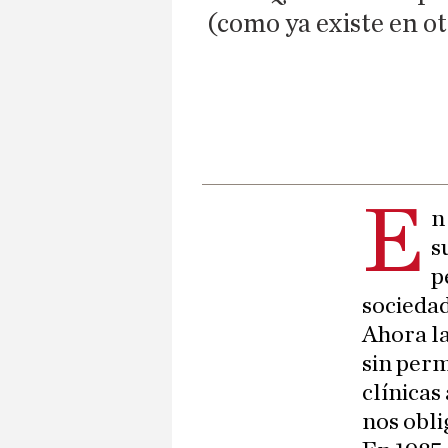
(como ya existe en ot
E
n
s
p
sociedad
Ahora la
sin perm
clínicas
nos obli