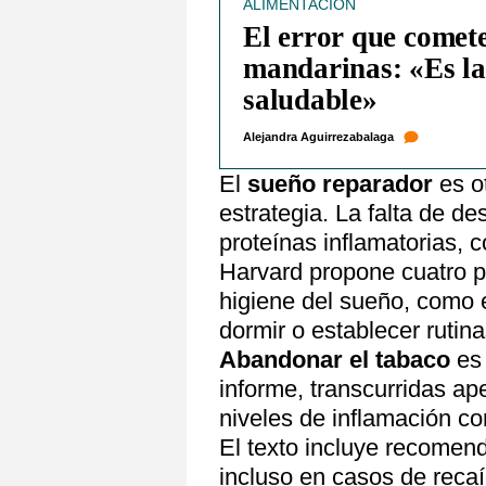
ALIMENTACIÓN
El error que comet
mandarinas: «Es la
saludable»
Alejandra Aguirrezabalaga
El
sueño reparador
es o
estrategia. La falta de d
proteínas inflamatorias, c
Harvard propone cuatro pr
higiene del sueño, como e
dormir o establecer ruti
Abandonar el tabaco
es 
informe, transcurridas ap
niveles de inflamación co
El texto incluye recomend
incluso en casos de recaíd