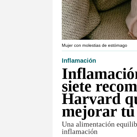
Mujer con molestias de estómago
Inflamación
Inflamación
siete reco
Harvard q
mejorar tu
Una alimentación equilibr
inflamación