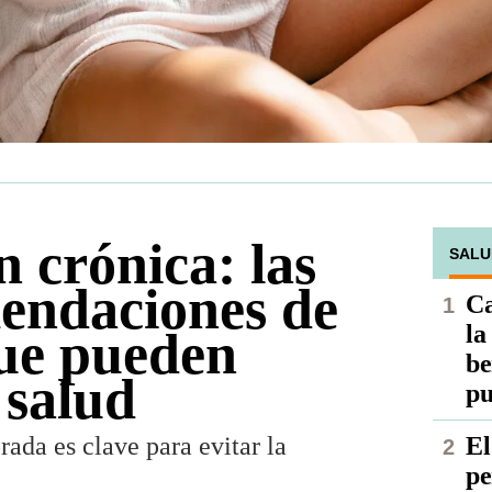
 crónica: las
SALU
mendaciones de
Ca
la
ue pueden
be
 salud
pu
ada es clave para evitar la
El
pe