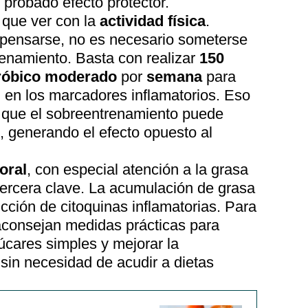
 probado efecto protector.
 que ver con la
actividad física
.
a pensarse, no es necesario someterse
renamiento. Basta con realizar
150
eróbico moderado
por
semana
para
 en los marcadores inflamatorios. Eso
e que el sobreentrenamiento puede
, generando el efecto opuesto al
oral
, con especial atención a la grasa
tercera clave. La acumulación de grasa
ucción de citoquinas inflamatorias. Para
 aconsejan medidas prácticas para
úcares simples y mejorar la
, sin necesidad de acudir a dietas