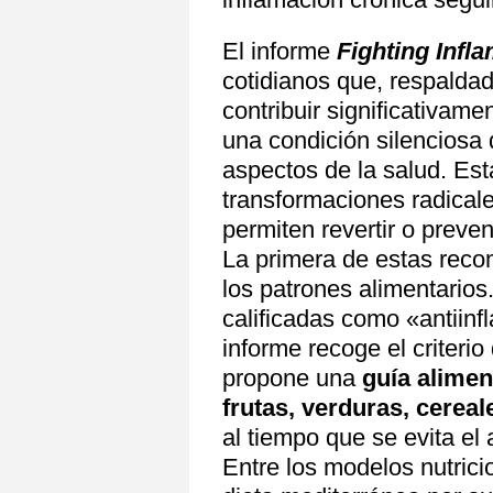
El informe
Fighting Inf
cotidianos que, respaldad
contribuir significativame
una condición silenciosa
aspectos de la salud. Es
transformaciones radical
permiten revertir o preven
La primera de estas rec
los patrones alimentarios.
calificadas como «antiinfl
informe recoge el criteri
propone una
guía alimen
frutas, verduras, cerea
al tiempo que se evita el
Entre los modelos nutrici