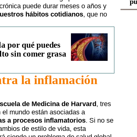
pu
n crónica puede durar meses o años y
uestros hábitos cotidianos
, que no
la por qué puedes
alto sin comer grasa
tra la inflamación
scuela de Medicina de Harvard
, tres
n el mundo están asociadas a
s a procesos inflamatorios
. Si no se
ambios de estilo de vida, esta
rá siendo un problema de salud global.