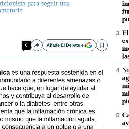
ricionista para seguir una
in
amatoria
fu
pu
El
ex
0
Añade El Debate en
mo
Compartir
Save
la
Ni
nica
es una respuesta sostenida en el
ag
 inmunitario a diferentes amenazas o
mi
ue hace que, en lugar de ayudar al
mi
os y contribuya al desarrollo de
pi
er o la diabetes, entre otras.
enta que la inflamación crónica es
Ca
lo mismo que la inflamación aguda,
ay
 consecuencia a un golpe o a una