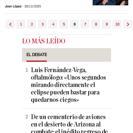
Joan López
30/12/2025
1
2
3
4
5
6
7
8
9
10
LO MÁS LEÍDO
EL DEBATE
Luis Fernández-Vega,
oftalmólogo: «Unos segundos
mirando directamente el
eclipse pueden bastar para
quedarnos ciegos»
De un cementerio de aviones
en el desierto de Arizona al
combate: el inédito regreso de