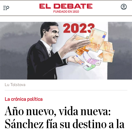
FUNDADO EN 1910
Menú
INICIA
SESIÓ
Lu Tolstova
La crónica política
Año nuevo, vida nueva:
Sánchez fía su destino a la