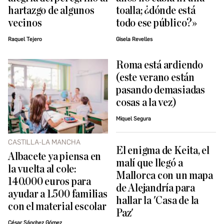
hartazgo de algunos
toalla; ¿dónde está
vecinos
todo ese público?»
Raquel Tejero
Gisela Revelles
Roma está ardiendo
(este verano están
pasando demasiadas
cosas a la vez)
Miquel Segura
CASTILLA-LA MANCHA
El enigma de Keita, el
Albacete ya piensa en
malí que llegó a
la vuelta al cole:
Mallorca con un mapa
140.000 euros para
de Alejandría para
ayudar a 1.500 familias
hallar la 'Casa de la
con el material escolar
Paz'
César Sánchez Gómez