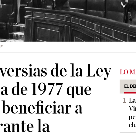
FE
versias de la Ley
LO M
a de 1977 que
EL DE
La
 beneficiar a
Vi
pe
rante la
cl