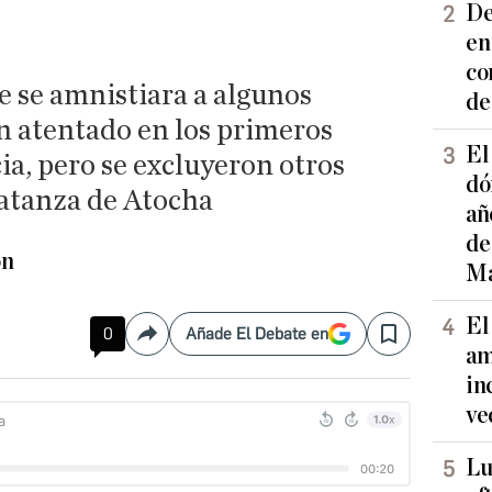
De
en
co
 se amnistiara a algunos
de
n atentado en los primeros
El
a, pero se excluyeron otros
dó
matanza de Atocha
añ
de
ón
Ma
El
0
Añade El Debate en
Compartir
Save
am
in
ve
Lu