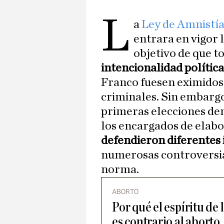
L
a
Ley de Amnistía
entrara en vigor l
objetivo de que t
intencionalidad política
Franco fuesen eximidos
criminales. Sin embargo,
primeras elecciones de
los encargados de elabo
defendieron diferentes 
numerosas controversias
norma.
ABORTO
Por qué el espíritu de 
es contrario al aborto