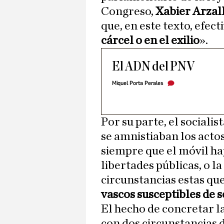
Congreso,
Xabier Arzal
que, en este texto, efe
cárcel o en el exilio
».
El ADN del PNV
Miquel Porta Perales
Por su parte, el socialis
se amnistiaban los actos
siempre que el móvil hay
libertades públicas, o l
circunstancias estas qu
vascos susceptibles de 
El hecho de concretar l
con dos circunstancias 