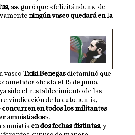
lus
, aseguró que «felicitándome de
ctivamente
ningún vasco quedará en la
ta vasco
Txiki Benegas
dictaminó que
 cometidos «hasta el 15 de junio,
a sido el restablecimiento de las
a reivindicación de la autonomía,
e
concurren en todos los militantes
ser amnistiados
».
a amnistía
en dos fechas distintas
, y
diferentes, supuso de manera