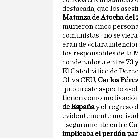
destacada, que los ases
Matanza de Atocha del 
murieron cinco personas
comunistas– no se viera
eran de «clara intencio
los responsables de la
condenados a entre
73 y
El Catedrático de Dere
Oliva CEU,
Carlos Pérez
que en este aspecto «so
tienen como motivación 
de España
y el regreso 
evidentemente motivado
–seguramente entre Car
implicaba el perdón par