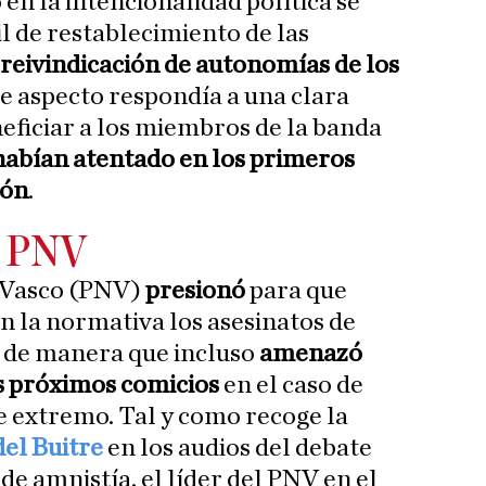
en la intencionalidad política se
 de restablecimiento de las
reivindicación de autonomías de los
te aspecto respondía a una clara
neficiar a los miembros de la banda
habían atentado en los primeros
ión
.
l PNV
a Vasco (PNV)
presionó
para que
n la normativa los asesinatos de
, de manera que incluso
amenazó
s próximos comicios
en el caso de
e extremo. Tal y como recoge la
el Buitre
en los audios del debate
de amnistía, el líder del PNV en el