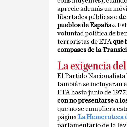
constituyentes), cuando 
aprecie además un móvil
libertades públicas o
de 
pueblos de España
». Es
voluntad política de be
terroristas de ETA
que 
compases de la Transic
La exigencia de
El Partido Nacionalist
también se incluyeran e
ETA hasta junio de 1977
con no presentarse a lo
que no se cumpliera est
página
La Hemeroteca d
parlamentario de la ley 