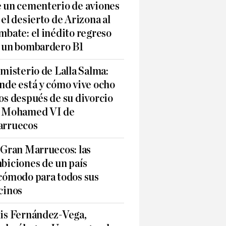
 un cementerio de aviones
 el desierto de Arizona al
mbate: el inédito regreso
 un bombardero B1
 misterio de Lalla Salma:
nde está y cómo vive ocho
os después de su divorcio
 Mohamed VI de
rruecos
 Gran Marruecos: las
biciones de un país
cómodo para todos sus
cinos
is Fernández-Vega,