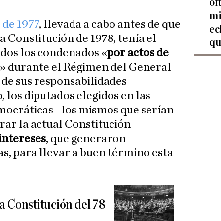
of
mi
 de 197
7
, llevada a cabo antes de que
ec
a Constitución de 1978, tenía el
qu
odos los condenados «
por actos de
» durante el Régimen del General
 de sus responsabilidades
 los diputados elegidos en las
mocráticas –los mismos que serían
rar la actual Constitución–
intereses
, que generaron
, para llevar a buen término esta
la Constitución del 78