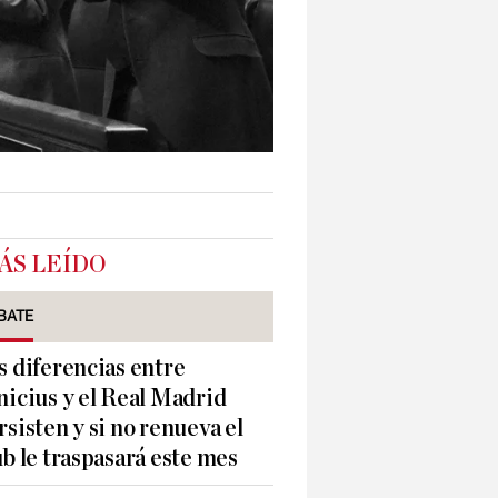
ÁS LEÍDO
BATE
s diferencias entre
nicius y el Real Madrid
rsisten y si no renueva el
ub le traspasará este mes