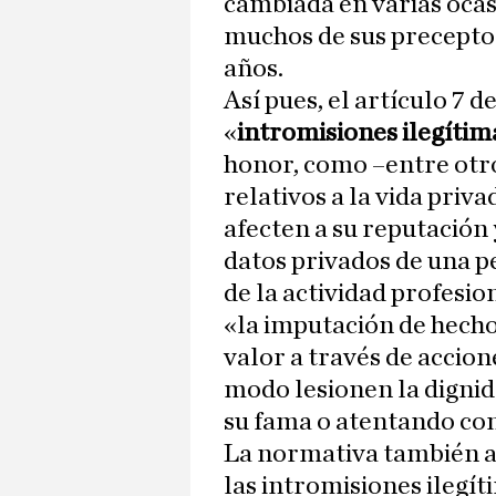
cambiada en varias oca
muchos de sus preceptos
años.
Así pues, el artículo 7 d
«
intromisiones ilegítim
honor, como –entre otro
relativos a la vida priv
afecten a su reputación
datos privados de una p
de la actividad profesion
«la imputación de hechos
valor a través de accion
modo lesionen la dignid
su fama o atentando con
La normativa también af
las intromisiones ilegít