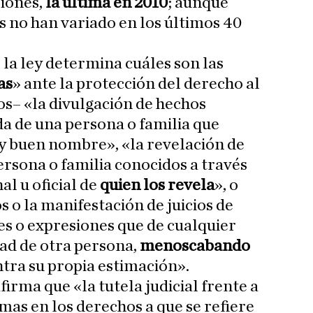
siones,
la última en 2010
; aunque
 no han variado en los últimos 40
e la ley determina cuáles son las
as
» ante la protección del derecho al
s– «la divulgación de hechos
ada de una persona o familia que
 y buen nombre», «la revelación de
ersona o familia conocidos a través
al u oficial de
quien los revela
», o
 o la manifestación de juicios de
es o expresiones que de cualquier
ad de otra persona,
menoscabando
tra su propia estimación».
irma que «la tutela judicial frente a
imas en los derechos a que se refiere