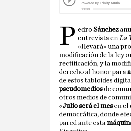
P
edro
Sánchez
anu
entrevista en
La 
«llevará» una pro
modificación de la ley o
rectificación, y la modif
derecho al honor para
a
de estos tabloides digita
pseudomedios
de comuni
otros medios de comunic
«
Julio será el mes
en el
democrática, donde efe
pared ante esta
máquina