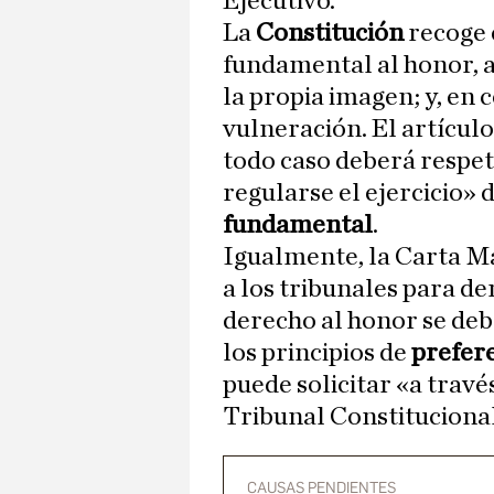
Ejecutivo.
La
Constitución
recoge 
fundamental al honor, a 
la propia imagen; y, en 
vulneración. El artículo
todo caso deberá respet
regularse el ejercicio» 
fundamental
.
Igualmente, la Carta Ma
a los tribunales para d
derecho al honor se de
los principios de
prefer
puede solicitar «a travé
Tribunal Constituciona
CAUSAS PENDIENTES