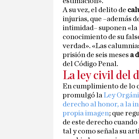
estimación».
A su vez, el delito de
cal
injurias, que –además d
intimidad– suponen «la 
conocimiento de su fals
verdad». «Las calumnias
prisión de seis meses
a 
del Código Penal.
La ley civil del
En cumplimiento de lo q
promulgó la
Ley Orgánic
derecho al honor, a la i
propia imagen
; que reg
de este derecho cuando 
tal y como señala su ar