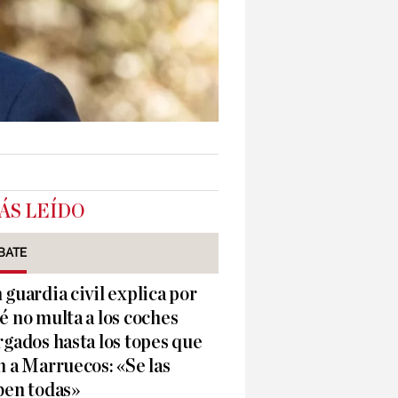
ÁS LEÍDO
BATE
 guardia civil explica por
é no multa a los coches
rgados hasta los topes que
n a Marruecos: «Se las
ben todas»