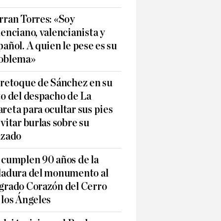
rran Torres: «Soy
lenciano, valencianista y
pañol. A quien le pese es su
oblema»
 retoque de Sánchez en su
to del despacho de La
reta para ocultar sus pies
evitar burlas sobre su
lzado
 cumplen 90 años de la
ladura del monumento al
grado Corazón del Cerro
 los Ángeles