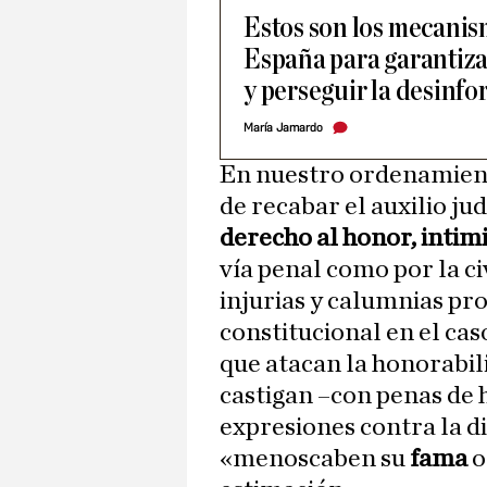
Estos son los mecanis
España para garantizar
y perseguir la desinf
María Jamardo
En nuestro ordenamient
de recabar el auxilio jud
derecho al honor, intim
vía penal como por la ci
injurias y calumnias pr
constitucional en el ca
que atacan la honorabil
castigan –con penas de 
expresiones contra la d
«menoscaben su
fama
o