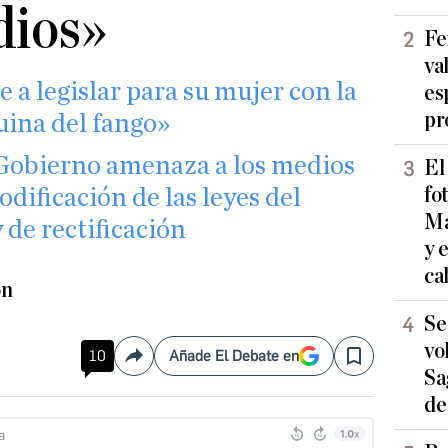
ios»
Fe
va
 a legislar para su mujer con la
es
pr
uina del fango»
 Gobierno amenaza a los medios
El
fo
odificación de las leyes del
Ma
 de rectificación
y 
ca
ón
Se
vo
10
Añade El Debate en
Compartir
Save
Sa
de