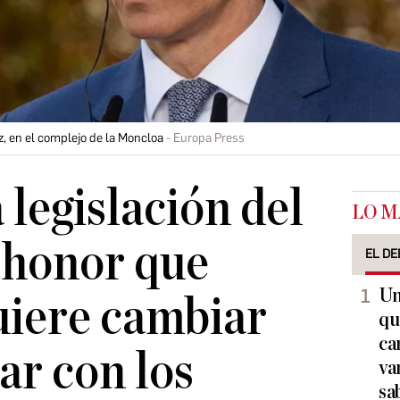
, en el complejo de la Moncloa
Europa Press
 legislación del
LO M
 honor que
EL DE
Un
uiere cambiar
qu
ca
ar con los
va
sa