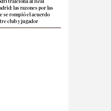
dri traiciona al Real
drid: las razones por las
e se rompió el acuerdo
tre club y jugador