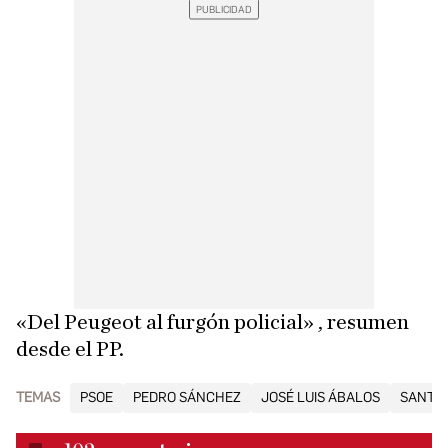
«Del Peugeot al furgón policial» , resumen
desde el PP.
TEMAS
PSOE
PEDRO SÁNCHEZ
JOSÉ LUIS ÁBALOS
SANTO