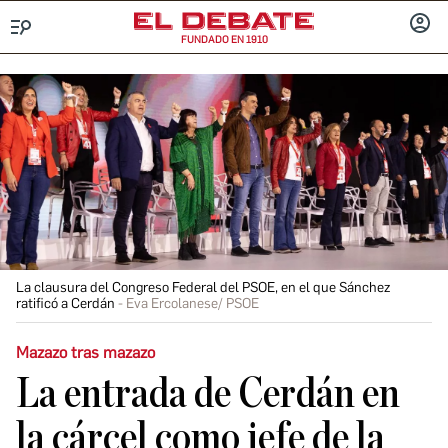
FUNDADO EN 1910
Menú
INICIA
SESIÓ
La clausura del Congreso Federal del PSOE, en el que Sánchez
ratificó a Cerdán
Eva Ercolanese/ PSOE
Mazazo tras mazazo
La entrada de Cerdán en
la cárcel como jefe de la