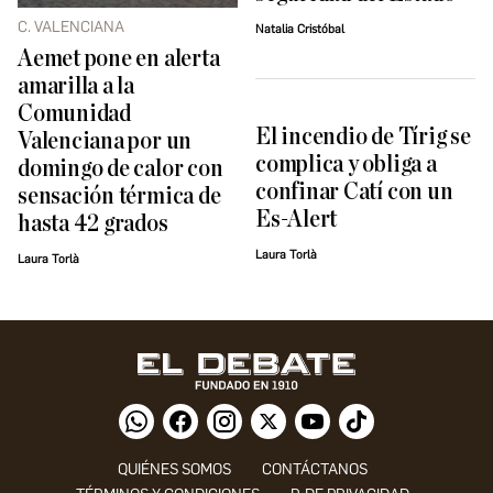
C. VALENCIANA
Natalia Cristóbal
Aemet pone en alerta
amarilla a la
Comunidad
El incendio de Tírig se
Valenciana por un
complica y obliga a
domingo de calor con
confinar Catí con un
sensación térmica de
Es-Alert
hasta 42 grados
Laura Torlà
Laura Torlà
QUIÉNES SOMOS
CONTÁCTANOS