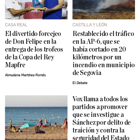
CASA REAL
CASTILLA Y LEÓN
El divertido forcejeo
Restablecido el tráfico
de Don Felipe en la
en la AP-6, que se
entrega de los trofeos
había cortado en 20
de la Copa del Rey
kilómetros por un
Mapfre
incendio en municipio
de Segovia
Almudena Martínez-Fornés
El Debate
Vox llama a todos los
partidos a promover
que se investigue a
Sánchez por delito de
traición y contra la
seguridad del Estado