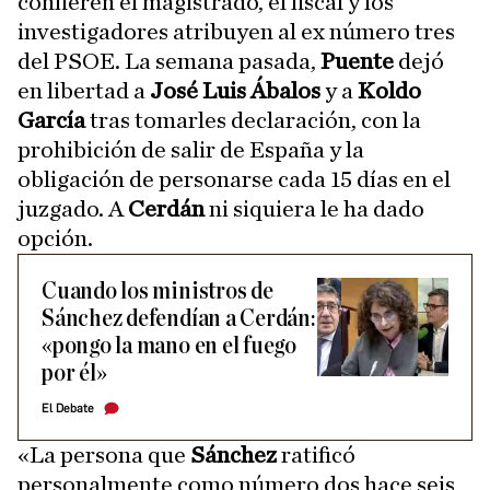
confieren el magistrado, el fiscal y los
investigadores atribuyen al ex número tres
del PSOE. La semana pasada,
Puente
dejó
en libertad a
José Luis Ábalos
y a
Koldo
García
tras tomarles declaración, con la
prohibición de salir de España y la
obligación de personarse cada 15 días en el
juzgado. A
Cerdán
ni siquiera le ha dado
opción.
Cuando los ministros de
Sánchez defendían a Cerdán:
«pongo la mano en el fuego
por él»
El Debate
«La persona que
Sánchez
ratificó
personalmente como número dos hace seis