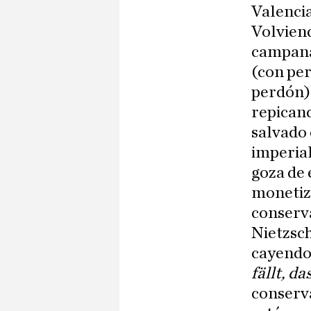
Valencia
Volvien
campana,
(con pe
perdón)
repicand
salvado e
imperial
goza de 
monetiza
conserva
Nietzsch
cayendo
fällt, d
conserva