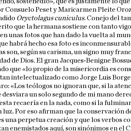
endo, sostenedlo», que es justamente lo que
or Consuelo Peset y Maricarmen Pleite Oro
éndido
Oryctolagus cuniculus
. Conejo del t
rito que la hermana sostiene con tanto vig
en unas fotos que han dado la vuelta al mun
que habrá hecho esa foto es inconmensurabl
 son, según su carisma, un signo muy fran
edad de Dios. El gran Jacques-Benigne Bossu
do que «lo propio de la misericordia es con
tan intelectualizado como Jorge Luis Borge
aro: «Los teólogos no ignoran que, si la aten
e desviara un solo segundo de mi mano dere
 esta recaería en la nada, como si la fulmina
n luz. Por eso afirman que la conservación d
s una perpetua creación y que los verbos c
 tan enemistados aquí, son sinónimos en el C