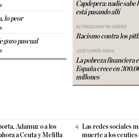
Capdepera: nadie sabe 
30
está pasando allí
a, lo peor
ALFREDO MARTÍN-GÓRRIZ
25
Racismo contra los pitb
e gozo pascual
JOSÉ RAMÓN RIERA
30
La pobreza financiera 
España crece en 300.0
millones
porta, Adamuz o a los
Las redes sociales 
ahora a Ceuta y Melilla
muerte a los ceutíes