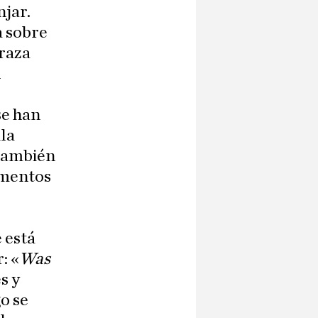
njar.
a sobre
 raza
n
se han
ila
 también
amentos
e está
: «
Was
s y
o se