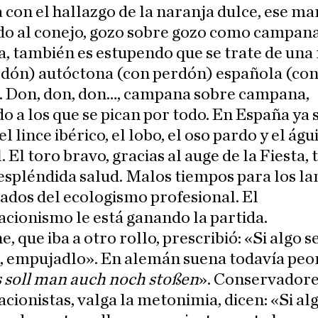
 con el hallazgo de la naranja dulce, ese ma
do al conejo, gozo sobre gozo como campan
 también es estupendo que se trate de una
rdón) autóctona (con perdón) española (co
. Don, don, don…, campana sobre campana,
o a los que se pican por todo. En España ya 
l lince ibérico, el lobo, el oso pardo y el águ
. El toro bravo, gracias al auge de la Fiesta,
espléndida salud. Malos tiempos para los l
dos del ecologismo profesional. El
cionismo le está ganando la partida.
e, que iba a otro rollo, prescribió: «Si algo s
, empujadlo». En alemán suena todavía peor
as soll man auch noch stoßen
». Conservadore
cionistas, valga la metonimia, dicen: «Si alg