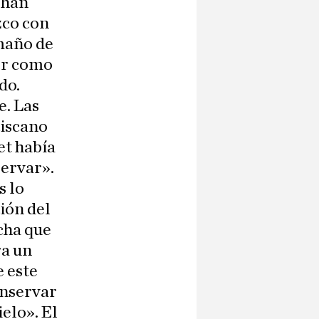
 han
zco con
amaño de
or como
do.
e. Las
ciscano
et había
servar».
s lo
ción del
cha que
ra un
e este
onservar
ielo». El