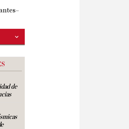
gantes–
ES
lidad de
ncias
ísmicas
de