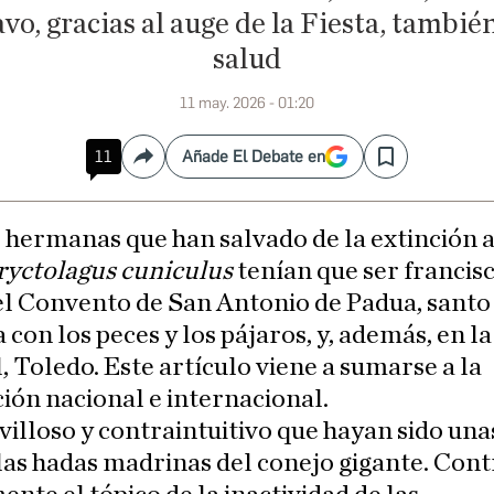
avo, gracias al auge de la Fiesta, tambi
salud
11 may. 2026 - 01:20
11
Añade El Debate en
Compartir
Save
s hermanas que han salvado de la extinción a
ryctolagus cuniculus
tenían que ser francis
el Convento de San Antonio de Padua, santo
 con los peces y los pájaros, y, además, en l
, Toledo. Este artículo viene a sumarse a la
ión nacional e internacional.
illoso y contraintuitivo que hayan sido una
as hadas madrinas del conejo gigante. Cont