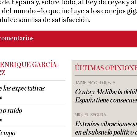
 de España y, sobre todo, al Rey de reyes y al
del mundo –lo que incluye a los conejos gi
dulce sonrisa de satisfacción.
comentarios
 ENRIQUE GARCÍA-
ÚLTIMAS OPINION
EZ
JAIME MAYOR OREJA
 las expectativas
Ceuta y Melilla: la debi
30
España tiene consecue
 o ruido
MIQUEL SEGURA
20
Extrañas vibraciones s
en el subsuelo político 
tiempo