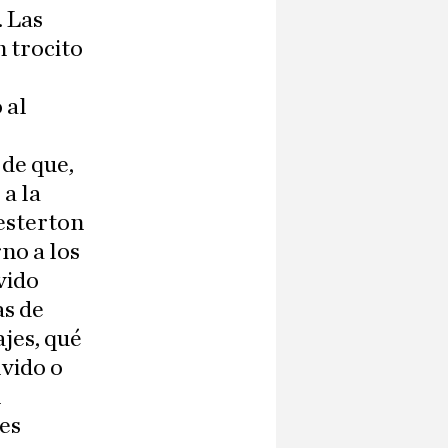
. Las
n trocito
 al
de que,
a la
hesterton
no a los
vido
as de
ajes, qué
lvido o
n
yes