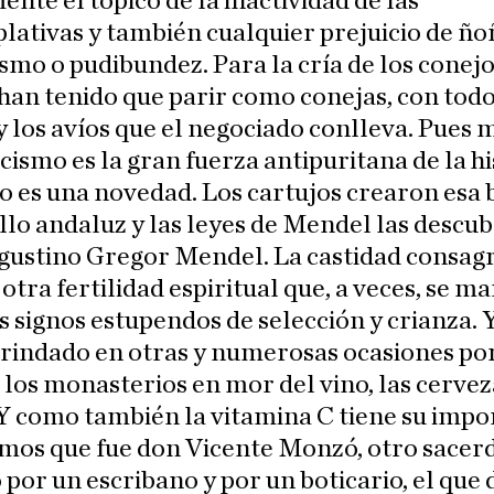
nte el tópico de la inactividad de las
ativas y también cualquier prejuicio de ño
smo o pudibundez. Para la cría de los conejos
han tenido que parir como conejas, con todo
y los avíos que el negociado conlleva. Pues 
icismo es la gran fuerza antipuritana de la hi
es una novedad. Los cartujos crearon esa 
llo andaluz y las leyes de Mendel las descub
gustino Gregor Mendel. La castidad consag
 otra fertilidad espiritual que, a veces, se ma
s signos estupendos de selección y crianza. 
rindado en otras y numerosas ocasiones por
 los monasterios en mor del vino, las cervez
 Y como también la vitamina C tiene su impo
mos que fue don Vicente Monzó, otro sacerd
por un escribano y por un boticario, el que 