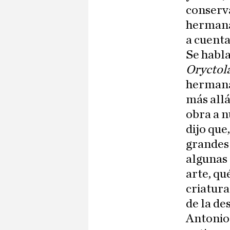
conserva
hermanas
a cuenta
Se habla
Oryctol
hermana
más allá
obra a n
dijo que
grandes 
algunas 
arte, qu
criatura
de la de
Antonio 