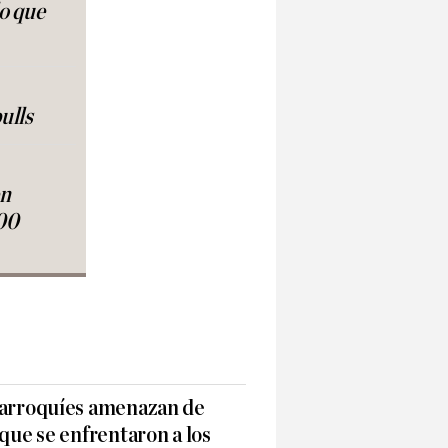
lo que
ulls
en
00
marroquíes amenazan de
 que se enfrentaron a los