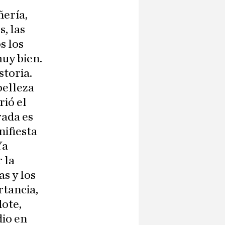
ñería,
, las
s los
muy bien.
storia.
belleza
rió el
rada es
nifiesta
Ya
 la
as y los
rtancia,
ote,
dio en