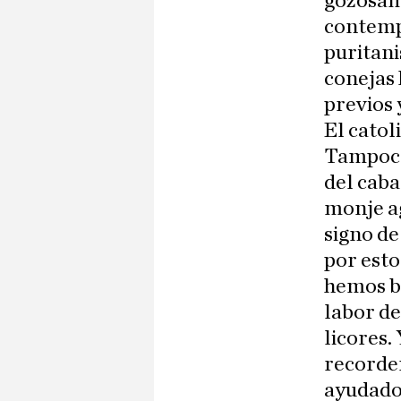
gozosame
contempl
puritani
conejas 
previos 
El catol
Tampoco 
del caba
monje a
signo de
por esto
hemos b
labor de
licores.
recorde
ayudado 