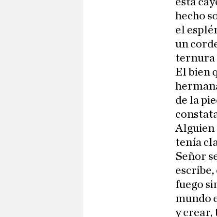
está cay
hecho s
el espl
un corde
ternura 
El bien 
hermanas
de la pi
constata
Alguien 
tenía cl
Señor s
escribe,
fuego si
mundo e
y crear,