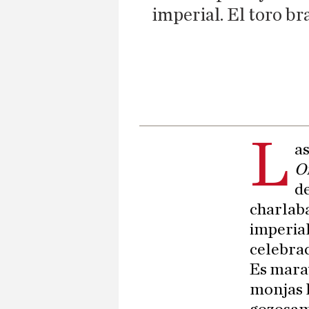
imperial. El toro br
L
a
O
d
charlaba
imperial
celebrac
Es marav
monjas l