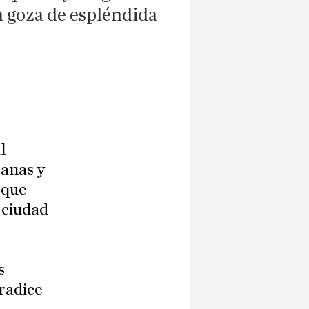
én goza de espléndida
l
canas y
 que
a ciudad
s
radice