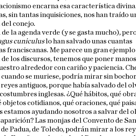
cionismo encarna esa característica divina
, sin tantas inquisiciones, nos han traído u
 del conejo.
 de la agenda verde (y se gasta mucho), pero
agus cuniculus
lo han salvado unas cuantas
s franciscanas. Me parece un gran ejemplo 
 de los discursos, tenemos que poner manos 
uestro alrededor con cariño y paciencia. C
, cuando se muriese, podría mirar sin bochor
reyes antiguos, porque había salvado del ol
costumbres inglesas. ¿Qué hábitos, qué obr
é objetos cotidianos, qué oraciones, qué pais
s estamos ayudando nosotros a salvar del o
saparición? Las monjas del Convento de Sa
de Padua, de Toledo, podrán mirar a los re