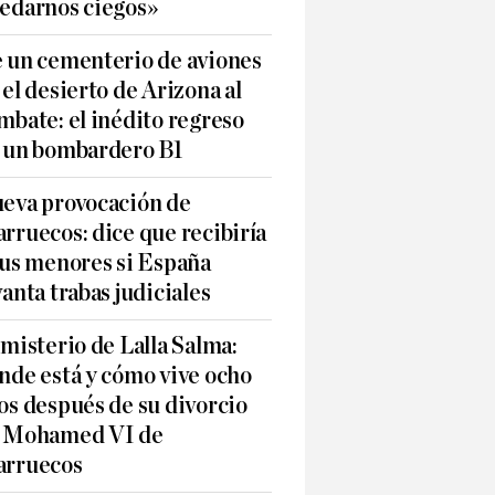
edarnos ciegos»
 un cementerio de aviones
 el desierto de Arizona al
mbate: el inédito regreso
 un bombardero B1
eva provocación de
rruecos: dice que recibiría
sus menores si España
vanta trabas judiciales
 misterio de Lalla Salma:
nde está y cómo vive ocho
os después de su divorcio
 Mohamed VI de
rruecos