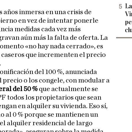
La
s años inmersa en una crisis de
Vi
bierno en vez de intentar ponerle
pe
ncia medidas cada vez más
cl
ravan aún más la falta de oferta. La
momento «no hay nada cerrado», es
s caseros que incrementen el precio
.
bonificación del 100 %, anunciada
l precio o los congele, con modular a
ral del 50 %
que actualmente se
PF todos los propietarios que sean
engan en alquiler su vivienda. Eso sí,
do al 0 % porque se mantienen un
el alquiler residencial de largo
porada», aseguran sobre la medida.