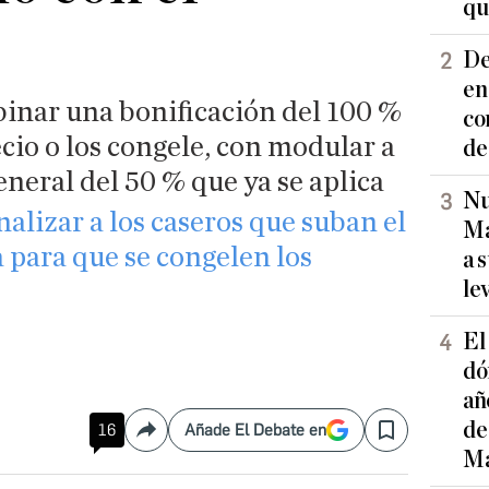
qu
De
en
inar una bonificación del 100 %
co
ecio o los congele, con modular a
de
eneral del 50 % que ya se aplica
Nu
alizar a los caseros que suban el
Ma
a para que se congelen los
a 
le
El
dó
añ
de
16
Añade El Debate en
Compartir
Save
Ma