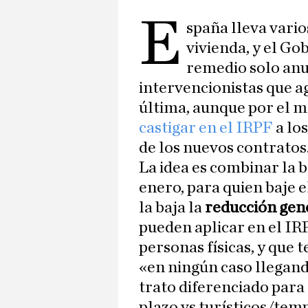
E
spaña lleva vario
vivienda, y el Go
remedio solo anu
intervencionistas que ag
última, aunque por el 
castigar en el IRPF
a lo
de los nuevos contratos
La idea es combinar la 
enero, para quien baje e
la baja la
reducción gene
pueden aplicar en el IR
personas físicas, y que t
«en ningún caso llegan
trato diferenciado para 
plazo vs turísticos/tem