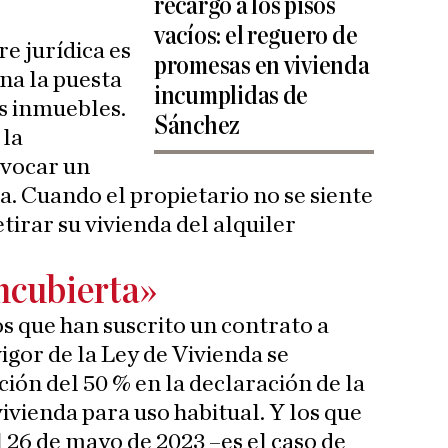
recargo a los pisos
vacíos: el reguero de
e jurídica es
promesas en vivienda
na la puesta
incumplidas de
s inmuebles.
Sánchez
 la
ovocar un
a. Cuando el propietario no se siente
tirar su vivienda del alquiler
encubierta»
s que han suscrito un contrato a
vigor de la Ley de Vivienda se
ión del 50 % en la declaración de la
ivienda para uso habitual. Y los que
l 26 de mayo de 2023 –es el caso de