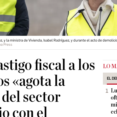
, y la ministra de Vivienda, Isabel Rodríguez, y durante el acto de demolició
pa Press
stigo fiscal a los
LO M
os «agota la
EL DE
Lu
 del sector
of
mi
io con el
ec