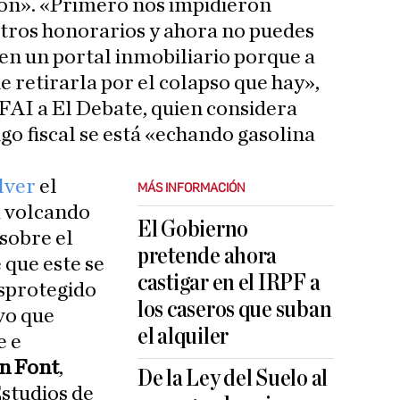
ión». «Primero nos impidieron
tros honorarios y ahora no puedes
en un portal inmobiliario porque a
e retirarla por el colapso que hay»,
 FAI a El Debate, quien considera
go fiscal se está «echando gasolina
lver
el
MÁS INFORMACIÓN
a volcando
El Gobierno
sobre el
pretende ahora
 que este se
castigar en el IRPF a
esprotegido
los caseros que suban
vo que
el alquiler
e e
n Font
,
De la Ley del Suelo al
Estudios de