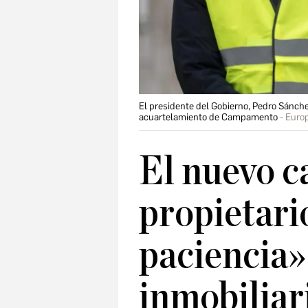
El presidente del Gobierno, Pedro Sánchez
acuartelamiento de Campamento
Euro
El nuevo ca
propietari
paciencia»
inmobiliar