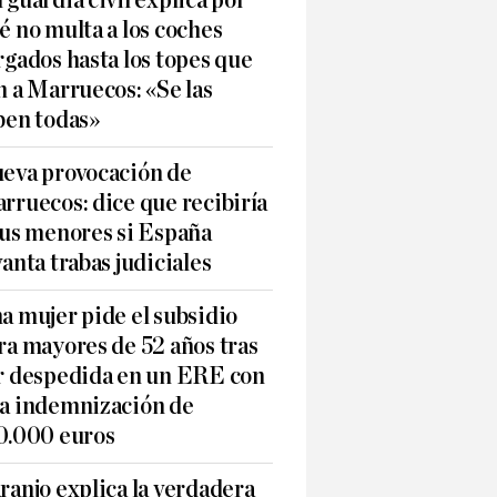
 guardia civil explica por
é no multa a los coches
rgados hasta los topes que
n a Marruecos: «Se las
ben todas»
eva provocación de
rruecos: dice que recibiría
sus menores si España
vanta trabas judiciales
a mujer pide el subsidio
ra mayores de 52 años tras
r despedida en un ERE con
a indemnización de
0.000 euros
ranjo explica la verdadera