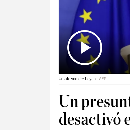
Ursula von der Leyen
AFP
Un presunt
desactivó 