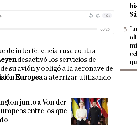
hi
Sá
Lu
of
mi
e de interferencia rusa contra
ec
Leyen
desactivó los servicios de
qu
de su avión y obligó a la aeronave de
sión Europea
a aterrizar utilizando
ington junto a Von der
europeos entre los que
ado