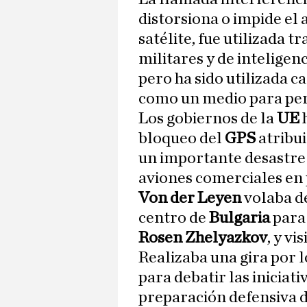
distorsiona o impide el
satélite, fue utilizada 
militares y de inteligenc
pero ha sido utilizada 
como un medio para pert
Los gobiernos de la
UE
h
bloqueo del
GPS
atribu
un importante desastre 
aviones comerciales en 
Von der Leyen
volaba d
centro de
Bulgaria
para 
Rosen Zhelyazkov
, y v
Realizaba una gira por l
para debatir las iniciat
preparación defensiva d