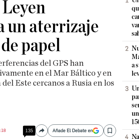
Un
 Leyen
qu
ca
a un aterrizaje
va
sa
de papel
Nu
Ma
terferencias del GPS han
a 
ivamente en el Mar Báltico y en
le
 del Este cercanos a Rusia en los
Un
pa
se
un
15
6:18
135
Añade El Debate en
Compartir
Save
Na