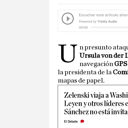
U
n presunto ataqu
Ursula von der 
navegación
GPS
la presidenta de la
Comi
mapas de papel.
Zelenski viaja a Wash
Leyen y otros líderes 
Sánchez no está invit
El Debate