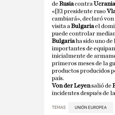
de
Rusia
contra
Ucrani
«[El presidente ruso
Vl
cambiará», declaró von 
visita a
Bulgaria
el domi
puede controlar mediant
Bulgaria
ha sido uno de
importantes de equipam
inicialmente de armamen
primeros meses de la gue
productos producidos po
país.
Von der Leyen
salió de
incidentes después de la 
TEMAS
UNIÓN EUROPEA