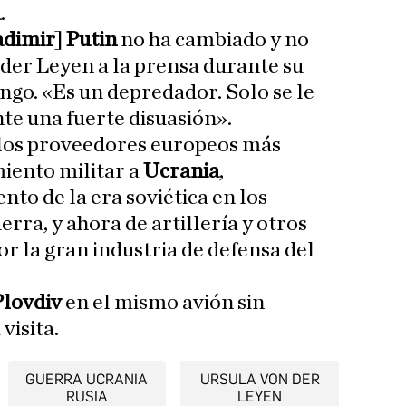
a
.
adimir
]
Putin
no ha cambiado y no
der Leyen a la prensa durante su
ngo. «Es un depredador. Solo se le
e una fuerte disuasión».
 los proveedores europeos más
iento militar a
Ucrania
,
to de la era soviética en los
rra, y ahora de artillería y otros
r la gran industria de defensa del
Plovdiv
en el mismo avión sin
visita.
GUERRA UCRANIA
URSULA VON DER
RUSIA
LEYEN