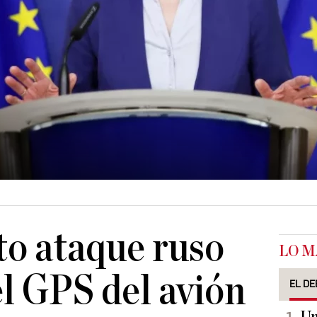
o ataque ruso
LO M
el GPS del avión
EL DE