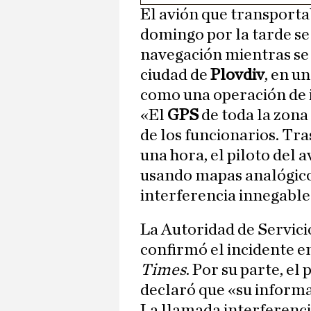
El avión que transporta
domingo por la tarde se 
navegación mientras se
ciudad de
Plovdiv
, en u
como una operación de i
«El
GPS
de toda la zona
de los funcionarios. Tr
una hora, el piloto del
usando mapas analógico
interferencia innegable
La Autoridad de Servici
confirmó el incidente e
Times
. Por su parte, e
declaró que «su informa
La llamada interferenci