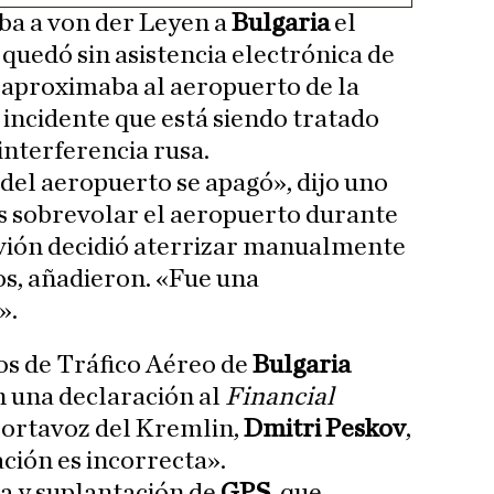
ba a von der Leyen a
Bulgaria
el
quedó sin asistencia electrónica de
 aproximaba al aeropuerto de la
n incidente que está siendo tratado
nterferencia rusa.
 del aeropuerto se apagó», dijo uno
as sobrevolar el aeropuerto durante
 avión decidió aterrizar manualmente
s, añadieron. «Fue una
».
os de Tráfico Aéreo de
Bulgaria
n una declaración al
Financial
l portavoz del Kremlin,
Dmitri Peskov
,
ción es incorrecta».
a y suplantación de
GPS
, que