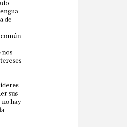
tado
 lengua
a de
ia común
s
e nos
ntereses
líderes
der sus
l no hay
da