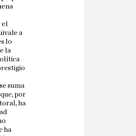
buena
 el
uivale a
s lo
e la
olítica
restigio
 se suma
 que, por
toral, ha
dad
mo
e ha