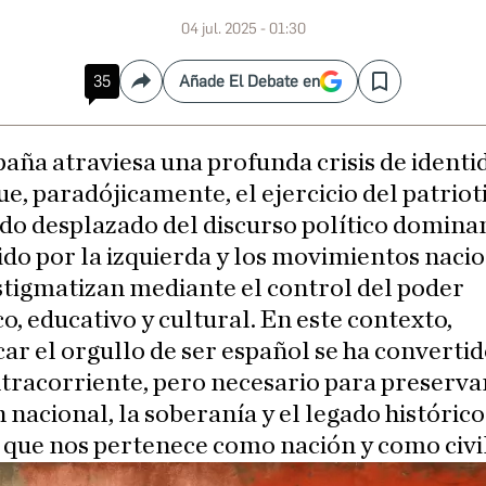
04 jul. 2025 - 01:30
35
Añade El Debate en
Compartir
Save
paña atraviesa una profunda crisis de identi
ue, paradójicamente, el ejercicio del patrio
ido desplazado del discurso político domina
o por la izquierda y los movimientos nacio
stigmatizan mediante el control del poder
o, educativo y cultural. En este contexto,
car el orgullo de ser español se ha converti
tracorriente, pero necesario para preservar
 nacional, la soberanía y el legado histórico
 que nos pertenece como nación y como civil