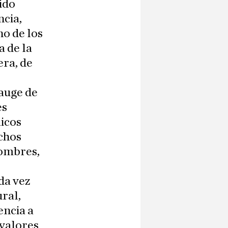
ido
ncia,
no de los
a de la
era, de
auge de
es
icos
chos
hombres,
da vez
ral,
encia a
 valores