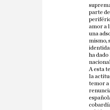
supremac
parte de
periféri
amor a l
una adsc
mismo, s
identida
ha dado 
naciona
A esta t
la actit
temor a 
renuncia
española
cobardía