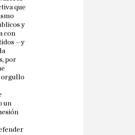
tiva que
tismo
úblicos y
a con
tidos —y
la
s, por
ue
 orgullo
e
o un
hesión
defender