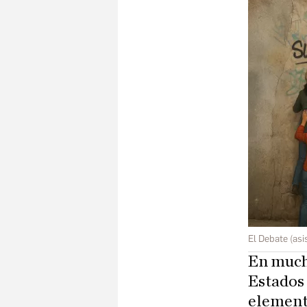
El Debate (asis
En much
Estados 
elemento