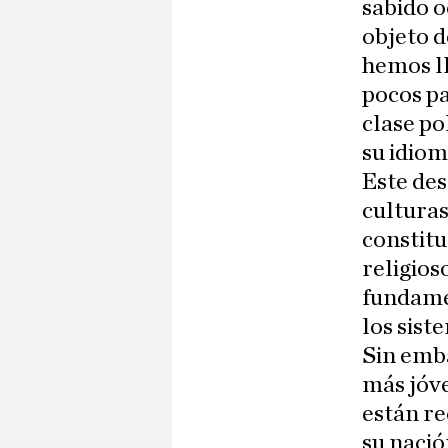
sabido o
objeto d
hemos ll
pocos pa
clase po
su idiom
Este des
culturas
constitu
religios
fundame
los sist
Sin emb
más jóve
están re
su nació