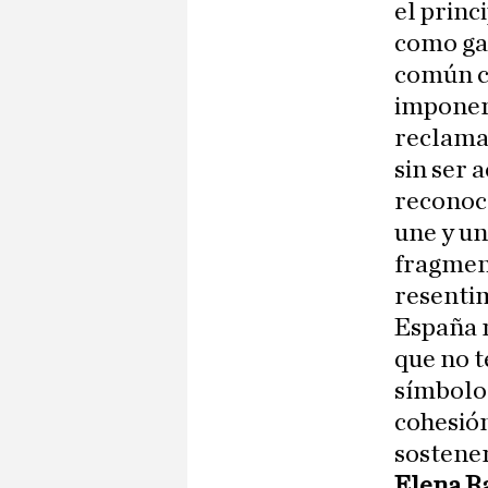
el princ
como gar
común c
imponer 
reclamar
sin ser 
reconoce
une y un
fragment
resenti
España n
que no t
símbolos
cohesión
sostener
Elena R