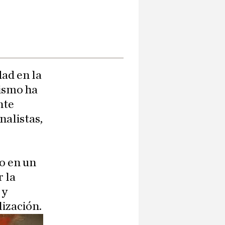
dad en la
tismo ha
nte
nalistas,
do en un
 la
 y
ización.