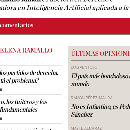
adora en Inteligencia Artificial aplicada a la
comentarios
 ELENA RAMALLO
ÚLTIMAS OPINION
LUIS VENTOSO
los partidos de derecha,
El país más bondadoso 
tá el problema?
mundo
30
RAMÓN PÉREZ-MAURA
o, los tuiteros y los
No es Infantino, es Ped
 fundamentales
Sánchez
30
MAYTE ALCARAZ