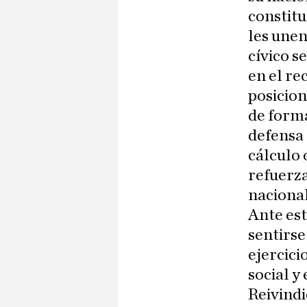
constitu
les unen
cívico s
en el re
posicion
de form
defensa 
cálculo 
refuerza
nacional
Ante est
sentirse
ejercici
social y
Reivindi