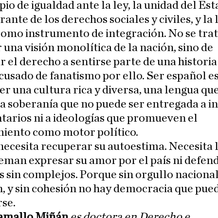
ipio de igualdad ante la ley, la unidad del Es
ante de los derechos sociales y civiles, y la
omo instrumento de integración. No se trat
una visión monolítica de la nación, sino de
 el derecho a sentirse parte de una histor
acusado de fanatismo por ello. Ser español e
r una cultura rica y diversa, una lengua qu
a soberanía que no puede ser entregada a i
arios ni a ideologías que promueven el
miento como motor político.
ecesita recuperar su autoestima. Necesita 
eman expresar su amor por el país ni defen
 sin complejos. Porque sin orgullo naciona
, y sin cohesión no hay democracia que pue
se.
amallo Miñán
es doctora en Derecho e