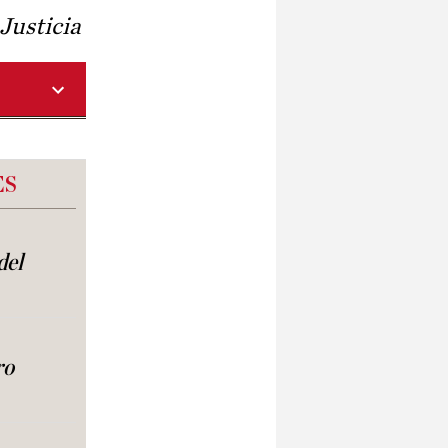
 Justicia
ES
del
ro