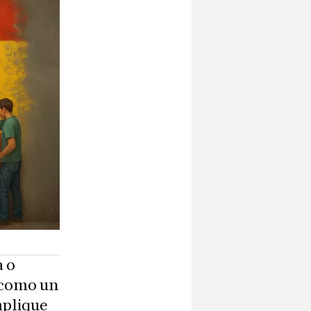
 o
a como un
mplique