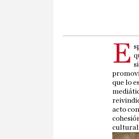
E
s
q
s
promovid
que lo e
mediátic
reivindi
acto con
cohesión
cultural