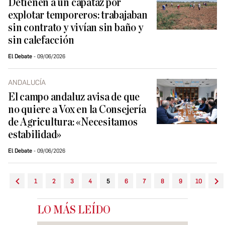
Detienen a un capataz por
explotar temporeros: trabajaban
sin contrato y vivían sin baño y
sin calefacción
El Debate
09/06/2026
ANDALUCÍA
⁠El campo andaluz avisa de que
no quiere a Vox en la Consejería
de Agricultura: «Necesitamos
estabilidad»
El Debate
09/06/2026
1
2
3
4
5
6
7
8
9
10
LO MÁS LEÍDO