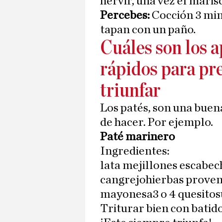
hervir, una vez el maris
Percebes:
Cocción 3 min
tapan con un paño.
Cuáles son los ap
rápidos para pr
triunfar
Los patés, son una buen
de hacer. Por ejemplo.
Paté marinero
Ingredientes:
lata mejillones escabech
cangrejohierbas proven
mayonesa3 o 4 quesitos
Triturar bien con batidor