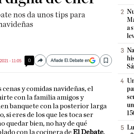
Nu
ate nos da unos tips para
Ma
 navideñas
a 
le
Na
hi
0
Añade El Debate en
 2021 - 11:05
Compartir
Save
Sá
Un
s cenas y comidas navideñas, el
pa
se
rte con la familia amigos y
un
uen banquete con la posterior larga
15
 si eres de los que les toca ser
mo quedar bien, no hay de qué
Lu
lado con la cocinera de
El Debate
,