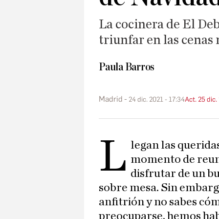
La cocinera de El Deb
triunfar en las cenas
Paula Barros
Madrid
24 dic. 2021 - 17:34
Act. 25 dic.
L
legan las querida
momento de reuni
disfrutar de un b
sobre mesa. Sin embargo,
anfitrión y no sabes có
preocuparse, hemos hab