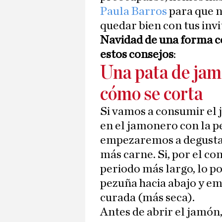
Paula Barros
para que n
quedar bien con tus inv
Navidad de una forma có
estos consejos
:
Una pata de jam
cómo se corta
Si vamos a consumir el
en el jamonero con la pe
empezaremos a degustar
más carne. Si, por el c
periodo más largo, lo 
pezuña hacia abajo y e
curada (más seca).
Antes de abrir el jamón