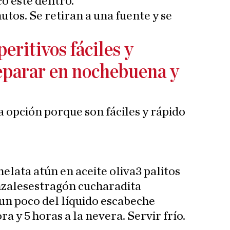
co esté dentro.
utos. Se retiran a una fuente y se
eritivos fáciles y
eparar en nochebuena y
a opción porque son fáciles y rápido
elata atún en aceite oliva3 palitos
zalesestragón cucharadita
un poco del líquido escabeche
a y 5 horas a la nevera. Servir frío.