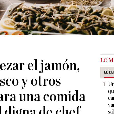
LO M
zar el jamón,
EL DE
sco y otros
Un
qu
ara una comida
ca
va
 digna de chef
sa