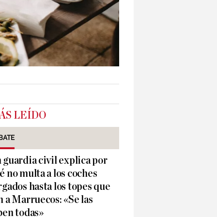
ÁS LEÍDO
BATE
 guardia civil explica por
é no multa a los coches
rgados hasta los topes que
n a Marruecos: «Se las
ben todas»