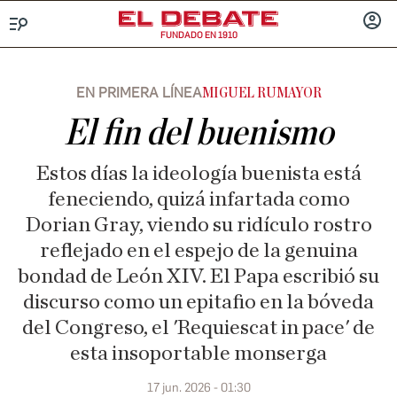
FUNDADO EN 1910
Menú
INICIA
SESIÓ
EN PRIMERA LÍNEA
MIGUEL RUMAYOR
El fin del buenismo
Estos días la ideología buenista está
feneciendo, quizá infartada como
Dorian Gray, viendo su ridículo rostro
reflejado en el espejo de la genuina
bondad de León XIV. El Papa escribió su
discurso como un epitafio en la bóveda
del Congreso, el 'Requiescat in pace' de
esta insoportable monserga
17 jun. 2026 - 01:30