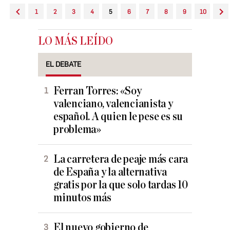
1
2
3
4
5
6
7
8
9
10
LO MÁS LEÍDO
EL DEBATE
Ferran Torres: «Soy
valenciano, valencianista y
español. A quien le pese es su
problema»
La carretera de peaje más cara
de España y la alternativa
gratis por la que solo tardas 10
minutos más
El nuevo gobierno de