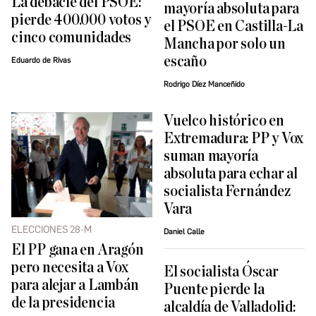
La debacle del PSOE:
mayoría absoluta para
pierde 400.000 votos y
el PSOE en Castilla-La
cinco comunidades
Mancha por solo un
escaño
Eduardo de Rivas
Rodrigo Díez Manceñido
Vuelco histórico en
Extremadura: PP y Vox
suman mayoría
absoluta para echar al
socialista Fernández
Vara
ELECCIONES 28-M
Daniel Calle
El PP gana en Aragón
pero necesita a Vox
El socialista Óscar
para alejar a Lambán
Puente pierde la
de la presidencia
alcaldía de Valladolid: