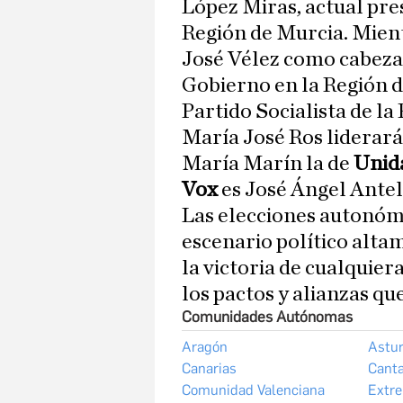
López Miras, actual pre
Región de Murcia. Mient
José Vélez como cabeza 
Gobierno en la Región d
Partido Socialista de la
María José Ros liderará
María Marín la de
Unid
Vox
es José Ángel Antel
Las elecciones autonóm
escenario político alta
la victoria de cualquier
los pactos y alianzas qu
Comunidades Autónomas
Aragón
Astur
Canarias
Canta
Comunidad Valenciana
Extr