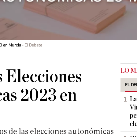
3 en Murcia
El Debate
LO M
 Elecciones
EL DE
as 2023 en
La
Vi
pe
cl
os de las elecciones autonómicas