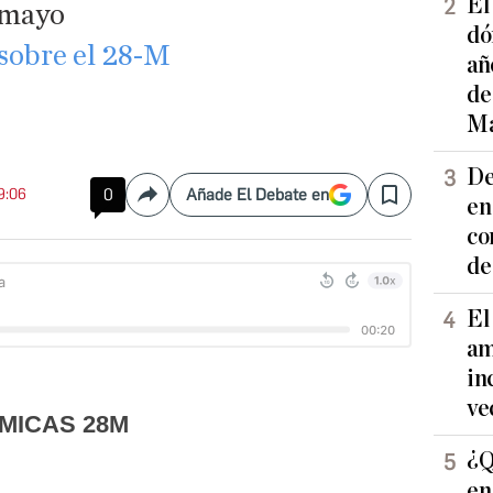
El
 mayo
dó
 sobre el 28-M
añ
de
Ma
De
19:06
0
Añade El Debate en
Compartir
Save
en
co
de
El
am
in
ve
¿Q
en