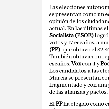
Las elecciones autonómi
se presentan como un es
opinión de los ciudadan
actual. En las últimas e
Socialista (PSOE)
logró 
votos y 17 escaños, a mu
(PP)
, que obtuvo el 32,3
También obtuvieron re
escaños,
Vox
con 4 y
Po
Los candidatos a las ele
Murcia se presentan con
fragmentado y con una 
de las alianzas y pactos.
El
PP
ha elegido como c