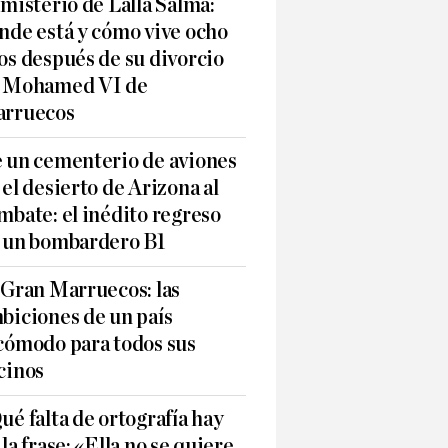
 misterio de Lalla Salma:
nde está y cómo vive ocho
os después de su divorcio
 Mohamed VI de
rruecos
 un cementerio de aviones
 el desierto de Arizona al
mbate: el inédito regreso
 un bombardero B1
 Gran Marruecos: las
biciones de un país
cómodo para todos sus
cinos
ué falta de ortografía hay
 la frase: «Ella no se quiere